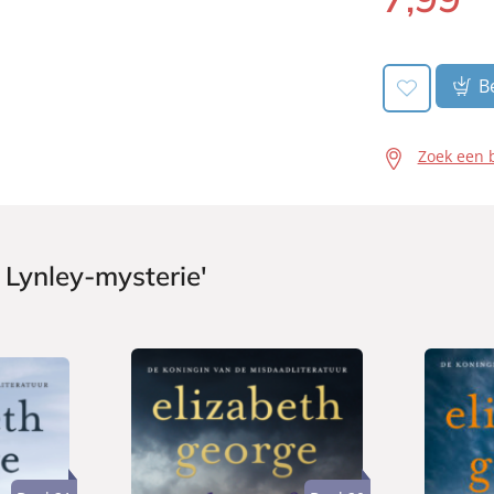
book:
Be
Zoek een 
 Lynley-mysterie'