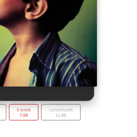
E-book
Luisterboek
7
,
99
11
,
99