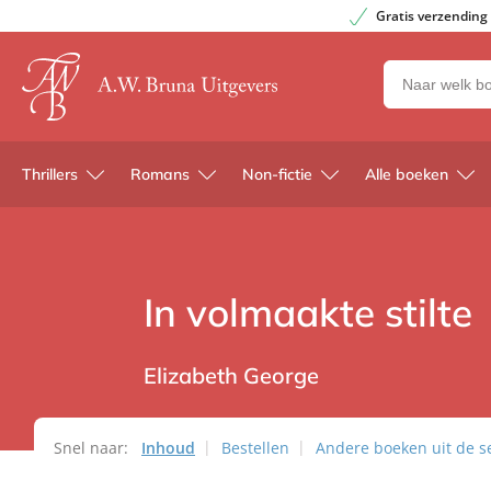
Gratis verzending
Zoeken
naar
boeken,
auteurs
Thrillers
Romans
Non-fictie
Alle boeken
en
uitgevers
In volmaakte stilte
Elizabeth George
Snel naar:
Inhoud
Bestellen
Andere boeken uit de se