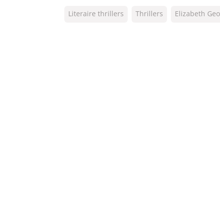
ISBN:
9789044974805
Literaire thrillers
Thrillers
Elizabeth Ge
NUR:
305
Type:
E-book
Auteur(s):
Elizabeth George
Vertaler:
Jolanda te Lindert, An
Prijs:
7
,
99
Aantal pagina's:
622
Uitgever:
A.W. Bruna Uitgevers
Verschijningsdatum:
03-08-2015