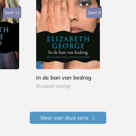
Deel 12
Deel 9
P
2
a
6
p
,
e
9
r
9
b
a
In de ban van bedrog
c
k
Elizabeth George
Meer over deze serie