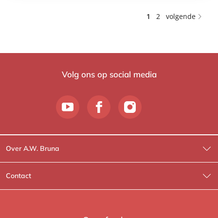
1
2
volgende
Volg ons op social media
Over A.W. Bruna
Wat wij doen
Contact
Wie is Wie?
Contactinformatie
A.W. Bruna Fictie
Route-informatie