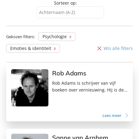
Sorteer op:
Achternaam (A-Z)
Achternaam (A-Z)
Achternaam (Z-A)
Psychologie
Gekozen filters:
Voornaam (A-Z)
Emoties & identiteit
Wis alle filters
Voornaam (Z-A)
Rob Adams
Rob Adams is schrijver van vijf
boeken over vernieuwing. Hij is de...
Lees meer
Sanne van Arnhem