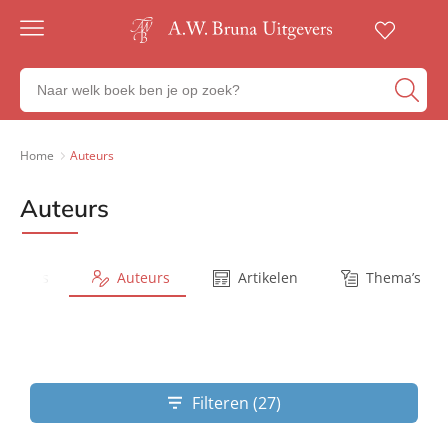
Gratis
verzending
Zoeken
Voor
naar
23:00
boeken,
besteld,
volgende
auteurs
Home
Auteurs
werkdag
en
in huis
uitgevers
Auteurs
Veilig
betalen
Gratis
retourneren
Series
Auteurs
Artikelen
Thema’s
Filteren (27)