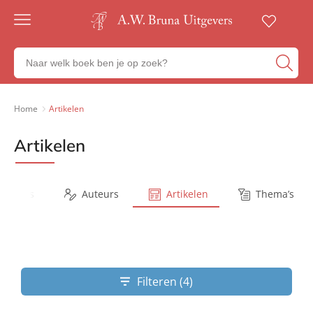
Gratis
verzending
Zoeken
Voor
naar
23:00
boeken,
besteld,
volgende
auteurs
Home
Artikelen
werkdag
en
in huis
uitgevers
Artikelen
Veilig
betalen
Gratis
retourneren
Series
Auteurs
Artikelen
Thema’s
Filteren (4)