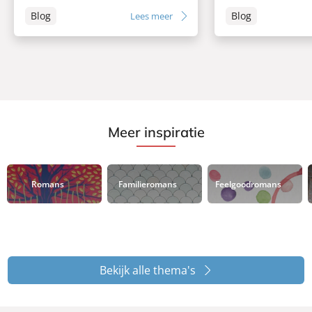
Blog
Blog
Lees meer
Meer inspiratie
Romans
Familieromans
Feelgoodromans
Bekijk alle thema's