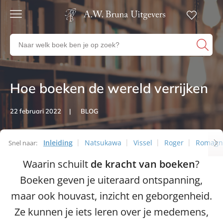
Gratis
verzending
Zoeken
Voor
naar
23:00
boeken,
besteld,
volgende
auteurs
werkdag
en
Hoe boeken de wereld verrijken
Artikelen
in huis
uitgevers
Veilig
22 februari 2022
BLOG
betalen
Gratis
retourneren
Inleiding
Natsukawa
Vissel
Roger
Romagn
Snel naar:
Artikelen
Waarin schuilt
de kracht van boeken
?
Boeken geven je uiteraard ontspanning,
maar ook houvast, inzicht en geborgenheid.
Ze kunnen je iets leren over je medemens,