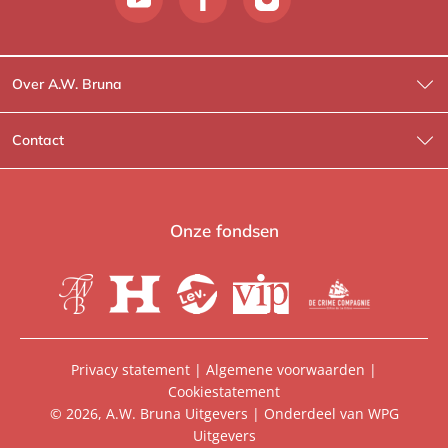
Over A.W. Bruna
Wat wij doen
Contact
Wie is Wie?
Contactinformatie
A.W. Bruna Fictie
Route-informatie
Onze fondsen
Lev. boeken
Voor de pers
Heartbeat
Voor de boekhandels
De Crime Compagnie
Special sales
Privacy statement
|
Algemene voorwaarden
|
Cookiestatement
Aanbiedingsbrochures
Manuscripten
© 2026, A.W. Bruna Uitgevers | Onderdeel van
WPG
Uitgevers
Vacatures