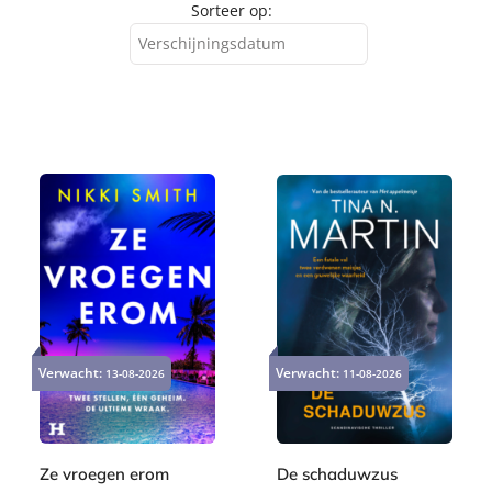
Sorteer op:
Verschijningsdatum
Verschijningsdatum
Alfabetisch (A-Z)
Alfabetisch (Z-A)
Prijs (oplopend)
Prijs (aflopend)
Verwacht:
Verwacht:
13-08-2026
11-08-2026
Ze vroegen erom
De schaduwzus