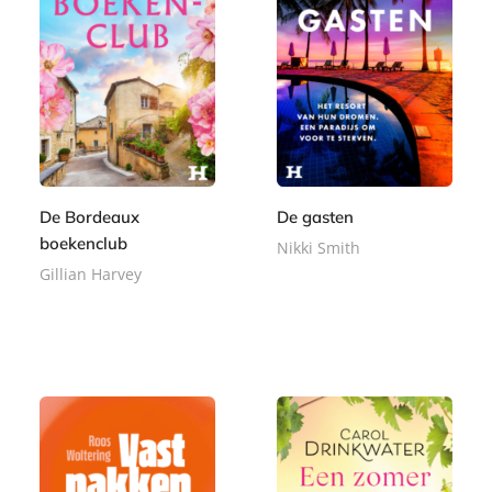
c
k
De Bordeaux
De gasten
boekenclub
Nikki Smith
Gillian Harvey
E
9
-
E
,
8
b
-
9
,
o
b
9
9
o
o
9
k
o
k