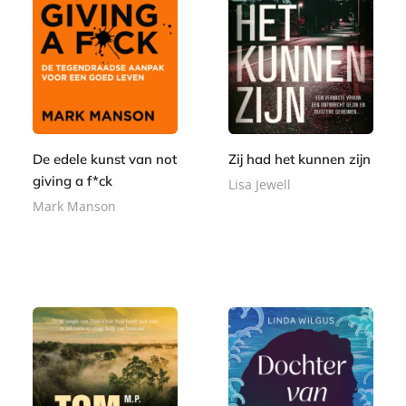
k
k
De edele kunst van not
Zij had het kunnen zijn
giving a f*ck
Lisa Jewell
Mark Manson
P
2
a
P
2
1
p
a
,
5
e
p
9
,
r
e
9
0
b
r
0
a
b
c
a
k
c
k