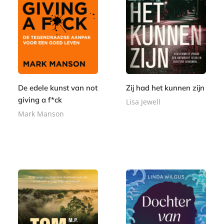
k
k
De edele kunst van not
Zij had het kunnen zijn
giving a f*ck
Lisa Jewell
Mark Manson
P
2
a
P
2
1
p
a
,
5
e
p
9
,
r
e
9
0
b
r
0
a
b
c
a
k
c
k