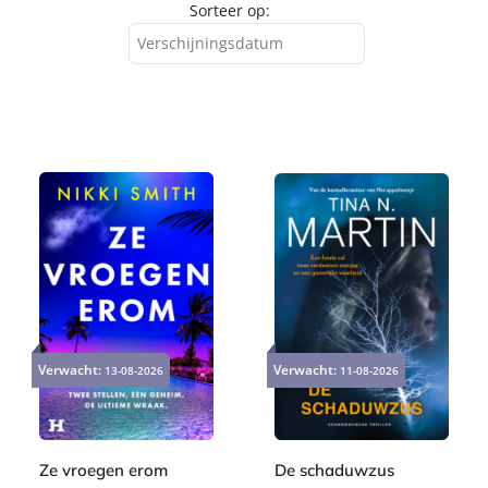
Sorteer op:
Verschijningsdatum
Verschijningsdatum
Alfabetisch (A-Z)
Alfabetisch (Z-A)
Prijs (oplopend)
Prijs (aflopend)
Verwacht:
Verwacht:
13-08-2026
11-08-2026
Ze vroegen erom
De schaduwzus