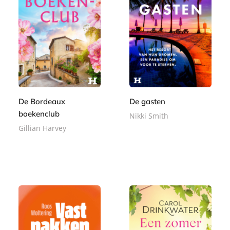
c
k
De Bordeaux
De gasten
boekenclub
Nikki Smith
Gillian Harvey
E
9
-
E
,
8
b
-
9
,
o
b
9
9
o
o
9
k
o
k