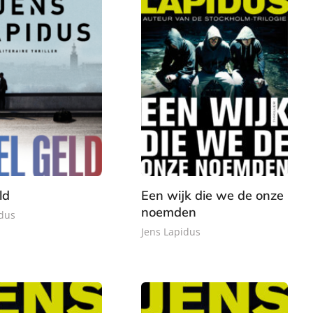
E
0
-
,
b
9
o
9
o
k
ld
Een wijk die we de onze
noemden
idus
Jens Lapidus