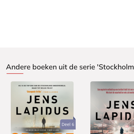
Aantal pagina's:
432
Uitgever:
A.W. Bruna Uitgevers
Verschijningsdatum:
10-11-2014
Andere boeken uit de serie 'Stockhol
Deel 6