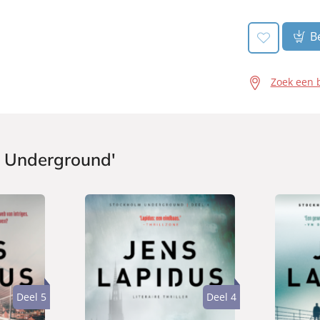
Be
Zoek een 
m Underground'
Deel 5
Deel 4