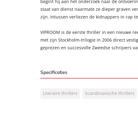
begint hij aan het onderzoek naar de ontvoeri
staat van dienst naarmate ze dieper graven verre
zijn. Intussen verliezen de kidnappers in rap 
VIPROOM is de eerste thriller in een nieuwe ree
met zijn Stockholm-trilogie in 2006 direct vest
geprezen en succesvolle Zweedse schrijvers va
Specificaties
ISBN:
9789044973211
Literaire thrillers
Scandinavische thrillers
NUR:
305
Type:
E-book
Auteur(s):
Jens Lapidus
Vertaler:
Steven Schneijderberg
Prijs:
7
,
99