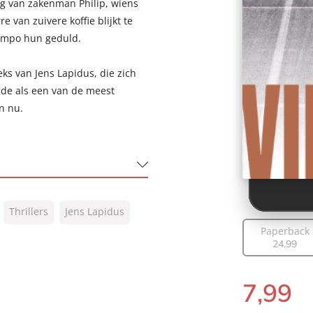
ng van zakenman Philip, wiens
 van zuivere koffie blijkt te
tempo hun geduld.
ks van Jens Lapidus, die zich
igde als een van de meest
n nu.
Thrillers
Jens Lapidus
Paperback
24
,
99
7
,
99
E-
book: