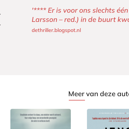
'**** Er is voor ons slechts éé
'****'
Larsson – red.) in de buurt kw
Soraya schrijft
dethriller.blogspot.nl
Meer van deze aut