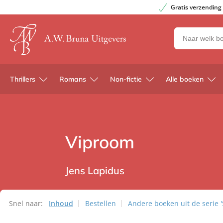
Gratis verzending
Zoeken
naar
boeken,
auteurs
Thrillers
Romans
Non-fictie
Alle boeken
en
uitgevers
Viproom
Jens Lapidus
Snel naar:
Inhoud
Bestellen
Andere boeken uit de serie