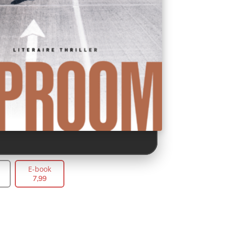
E-book
7
,
99