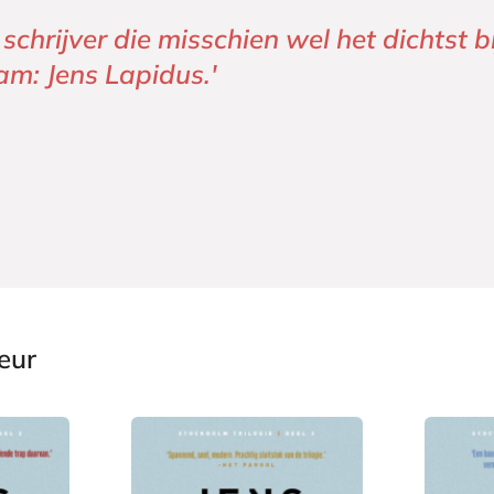
n schrijver die misschien wel het dichtst 
am: Jens Lapidus.'
eur