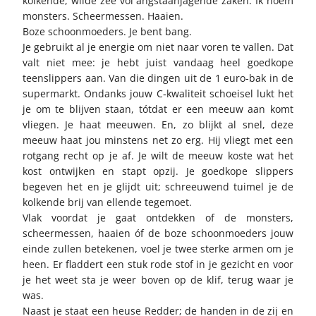
kolkende, wilde zee vol angstaanjagende zaken. Ik noem
monsters. Scheermessen. Haaien.
Boze schoonmoeders. Je bent bang.
Je gebruikt al je energie om niet naar voren te vallen. Dat
valt niet mee: je hebt juist vandaag heel goedkope
teenslippers aan. Van die dingen uit de 1 euro‑bak in de
supermarkt. Ondanks jouw C‑kwaliteit schoeisel lukt het
je om te blijven staan, tótdat er een meeuw aan komt
vliegen. Je haat meeuwen. En, zo blijkt al snel, deze
meeuw haat jou minstens net zo erg. Hij vliegt met een
rotgang recht op je af. Je wilt de meeuw koste wat het
kost ontwijken en stapt opzij. Je goedkope slippers
begeven het en je glijdt uit; schreeuwend tuimel je de
kolkende brij van ellende tegemoet.
Vlak voordat je gaat ontdekken of de monsters,
scheermessen, haaien óf de boze schoonmoeders jouw
einde zullen betekenen, voel je twee sterke armen om je
heen. Er fladdert een stuk rode stof in je gezicht en voor
je het weet sta je weer boven op de klif, terug waar je
was.
Naast je staat een heuse Redder; de handen in de zij en