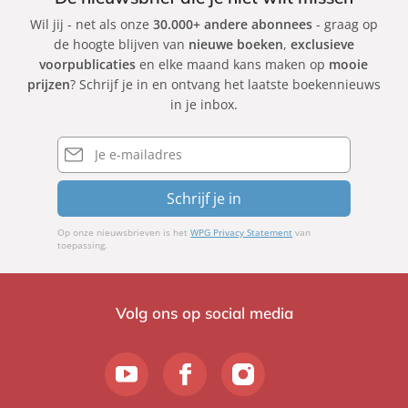
Wil jij - net als onze
30.000+ andere abonnees
- graag op
de hoogte blijven van
nieuwe boeken
,
exclusieve
voorpublicaties
en elke maand kans maken op
mooie
prijzen
? Schrijf je in en ontvang het laatste boekennieuws
in je inbox.
E-
mailadres
Schrijf je in
Op onze nieuwsbrieven is het
WPG Privacy Statement
van
toepassing.
Volg ons op social media