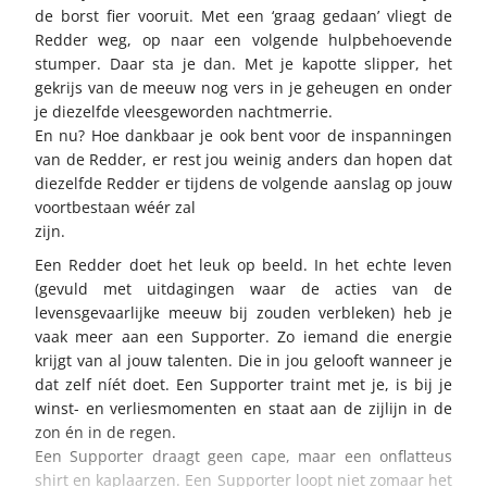
de borst fier vooruit. Met een ‘graag gedaan’ vliegt de
Redder weg, op naar een volgende hulpbehoevende
stumper. Daar sta je dan. Met je kapotte slipper, het
gekrijs van de meeuw nog vers in je geheugen en onder
je diezelfde vleesgeworden nachtmerrie.
En nu? Hoe dankbaar je ook bent voor de inspanningen
van de Redder, er rest jou weinig anders dan hopen dat
diezelfde Redder er tijdens de volgende aanslag op jouw
voortbestaan wéér zal
zijn.
Een Redder doet het leuk op beeld. In het echte leven
(gevuld met uitdagingen waar de acties van de
levensgevaarlijke meeuw bij zouden verbleken) heb je
vaak meer aan een Supporter. Zo iemand die energie
krijgt van al jouw talenten. Die in jou gelooft wanneer je
dat zelf níét doet. Een Supporter traint met je, is bij je
winst- en verliesmomenten en staat aan de zijlijn in de
zon én in de regen.
Een Supporter draagt geen cape, maar een onflatteus
shirt en kaplaarzen. Een Supporter loopt niet zomaar het