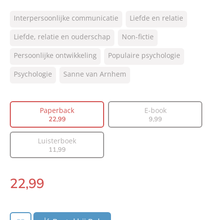
ISBN:
9789400513891
Interpersoonlijke communicatie
Liefde en relatie
NUR:
770
Type:
Liefde, relatie en ouderschap
Paperback
Non-fictie
Auteur(s):
Sanne van Arnhem
Persoonlijke ontwikkeling
Populaire psychologie
Prijs:
22
,
99
Psychologie
Sanne van Arnhem
Aantal pagina's:
224
Uitgever:
Lev.
Verschijningsdatum:
29-04-2021
Paperback
E-book
22
,
99
9
,
99
Luisterboek
11
,
99
22
,
99
Paperback: