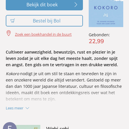
Bekijk dit boek
Bestel bij Bol
Zoek een boekhandel in de buurt
Gebonden:
22
,
99
Cultiveer aanwezigheid, bewustzijn, rust en plezier in je
leven zodat je uit elke dag het meeste haalt, zonder spijt
en angst. Een gids om te vertragen in een drukke wereld.
Kokoro
nodigt je uit om stil te staan en tevreden te zijn in
een onzekere wereld die altijd verandert. Gestoeld op meer
dan dan 1000 jaar Japanse literatuur, cultuur en filosofische
ideeën, maakt dit boek een ontdekkingsreis over wat het
betekent om mens te zijn.
Kokoro wat ‘hart/hoofd’ betekent – staat voor een goed
Lees meer
leven. Beth Kempton laat je de ziel zien van het land, de
mensen en de onschatbare wijsheid, waarbij je een nieuwe
5
manier ontdekt om naar de wereld te kijken, zodat je het
Wabi sabi