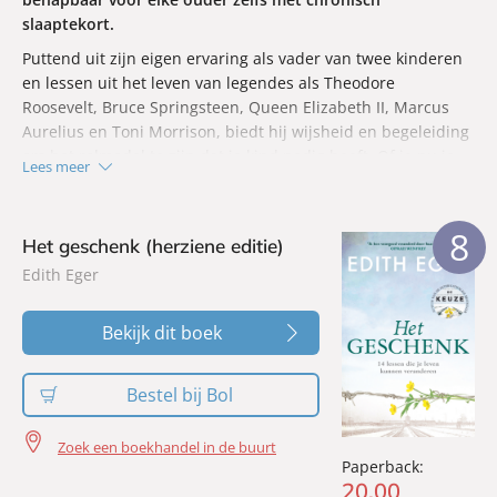
slaaptekort.
Puttend uit zijn eigen ervaring als vader van twee kinderen
en lessen uit het leven van legendes als Theodore
Roosevelt, Bruce Springsteen, Queen Elizabeth II, Marcus
Aurelius en Toni Morrison, biedt hij wijsheid en begeleiding
om het rolmodel te zijn dat je kind nodig heeft. Of je nu je
Lees meer
eerste verwacht of al grootouder bent,
The Daily Dad
biedt
bemoediging, perspectief en praktisch advies voor elke fase
van het leven van je kind.
8
Het geschenk (herziene editie)
Edith Eger
Bekijk dit boek
Bestel bij Bol
Zoek een boekhandel in de buurt
Paperback:
20
,
00