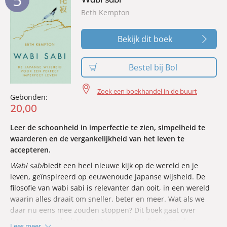
leven anders gaat benaderen.
Beth Kempton
Bekijk dit boek
Bestel bij Bol
Zoek een boekhandel in de buurt
Gebonden:
20
,
00
Leer de schoonheid in imperfectie te zien, simpelheid te
waarderen en de vergankelijkheid van het leven te
accepteren.
Wabi sabi
biedt een heel nieuwe kijk op de wereld en je
leven, geïnspireerd op eeuwenoude Japanse wijsheid. De
filosofie van wabi sabi is relevanter dan ooit, in een wereld
waarin alles draait om sneller, beter en meer. Wat als we
daar nu eens mee zouden stoppen? Dit boek gaat over
accepteren en loslaten. Het is een uitnodiging om de
Lees meer