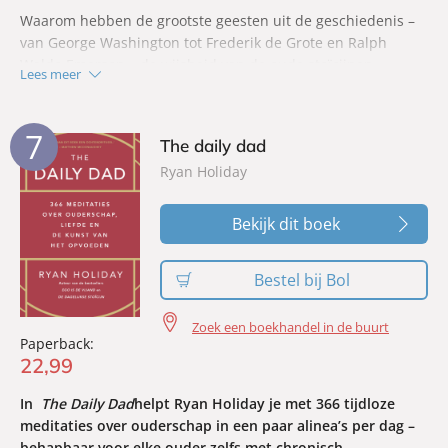
Waarom hebben de grootste geesten uit de geschiedenis –
van George Washington tot Frederik de Grote en Ralph
Waldo Emerson – de wijsheid van de oude stoïcijnen
Lees meer
omarmd? En waarom is deze filosofie nog steeds een bron
van inspiratie voor succesvolle sporters, ceo’s, wereldleiders
en andere beroemdheden? Omdat ze beseffen dat de
7
The daily dad
waardevolste filosofische inzichten niet slechts
Ryan Holiday
denkoefeningen zijn, maar dat ze je uitdagen om een beter
leven te leiden.
Bekijk dit boek
Bestel bij Bol
Zoek een boekhandel in de buurt
Paperback:
22
,
99
In
The Daily Dad
helpt Ryan Holiday je met 366 tijdloze
meditaties over ouderschap in een paar alinea’s per dag –
behapbaar voor elke ouder zelfs met chronisch