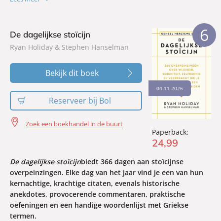
schoonheid te zien in je huidige leven, het te ontdoen van
opsmuk en te zien wat er dan tevoorschijn komt.
Wabi
sabi
helpt je om deze filosofie in elk facet van je leven toe te
6
De dagelijkse stoïcijn
passen.
Ryan Holiday & Stephen Hanselman
Bekijk dit boek
04-11-2026
Reserveer bij Bol
Zoek een boekhandel in de buurt
Paperback:
24
,
99
De dagelijkse stoïcijn
biedt 366 dagen aan stoïcijnse
overpeinzingen. Elke dag van het jaar vind je een van hun
kernachtige, krachtige citaten, evenals historische
anekdotes, provocerende commentaren, praktische
oefeningen en een handige woordenlijst met Griekse
termen.