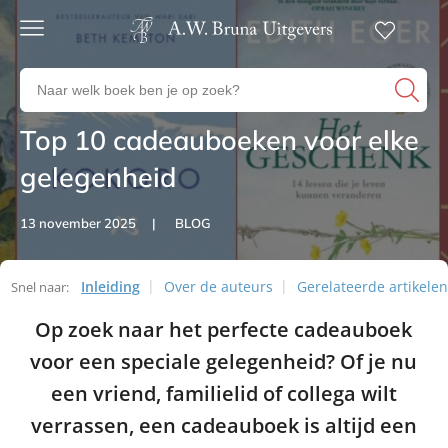
Gratis
verzending
Zoeken
Voor
naar
23:00
boeken,
besteld,
Top 10 cadeauboeken voor elke
Artikelen
volgende
auteurs
werkdag
en
gelegenheid
in huis
uitgevers
Veilig
13 november 2025
BLOG
betalen
Gratis
retourneren
Inleiding
Over de auteurs
Gerelateerde artikelen
Snel naar:
Artikelen
Op zoek naar het perfecte cadeauboek
voor een speciale gelegenheid? Of je nu
een vriend, familielid of collega wilt
verrassen, een cadeauboek is altijd een