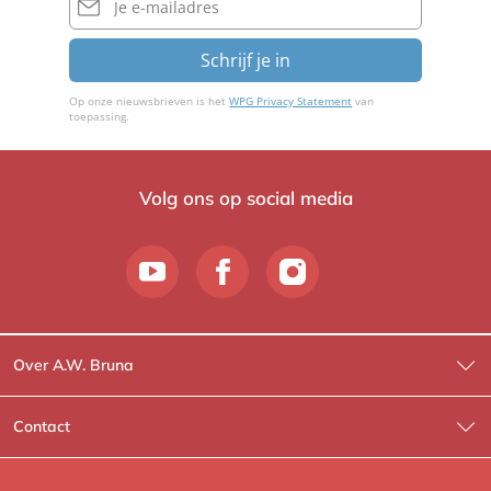
mailadres
Schrijf je in
Op onze nieuwsbrieven is het
WPG Privacy Statement
van
toepassing.
Volg ons op social media
Over A.W. Bruna
Wat wij doen
Contact
Wie is Wie?
Contactinformatie