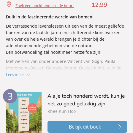
12
,
99
Zoek een boekhandel in de buurt
Duik in de fascinerende wereld van bomen!
De verrassende levenslessen uit een van de meest geliefde
boeken van de laatste jaren en schitterende kunstwerken
van over de hele wereld brengen je dichter bij de
adembenemende geheimen van de natuur.
Een boswandeling zal nooit meer hetzelfde zijn!
Met werken van onder andere Vincent van Gogh, Paula
Modersohn-Becker, Georges Seurat, Gustav Klimt, Julie de
Graag, Caspar David Friedrich, William Turner en Claude
Lees meer
Monet.
3
Als je toch honderd wordt, kun je
net zo goed gelukkig zijn
Rhee Kun Hoo
Bekijk dit boek