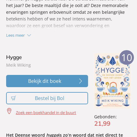
het jaar? De beste maaltijd die je ooit at? Deze memorabele
ervaringen springen erbovenuit omdat ze een belangrijke
betekenis hebben of we ze heel intens waarnemen,
waardoor ze een groot besef van verwondering en
bijzonderheid veroorzaken.
Lees meer
Wat zorgt nu precies voor leuke herinneringen? Waarom kan
een liedje, geur of smaak ons terugbrengen naar iets wat
10
we zijn vergeten? Is het mogelijk om te leren hoe we leuke
Hygge
herinneringen kunnen creëren en hoe we die beter kunnen
Meik Wiking
vasthouden?
Bekijk dit boek
Bestel bij Bol
Zoek een boekhandel in de buurt
Gebonden:
21
,
99
Het Deense woord
hygge
is zo’n woord dat niet direct te