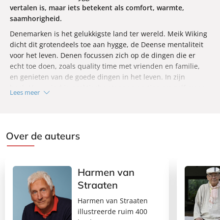
vertalen is, maar iets betekent als comfort, warmte,
saamhorigheid.
Denemarken is het gelukkigste land ter wereld. Meik Wiking
dicht dit grotendeels toe aan hygge, de Deense mentaliteit
voor het leven. Denen focussen zich op de dingen die er
echt toe doen, zoals quality time met vrienden en familie,
en genieten van de goede dingen in het leven. In zijn
boek
Hygge
vind je praktische stappen en tips om zelf meer
Lees meer
hygge te leven, ondersteund door Meik Wikings onderzoek
aan het Happiness Research Institute. Omarm hygge en
word gelukkiger!
Over de auteurs
Harmen van
Straaten
Harmen van Straaten
illustreerde ruim 400