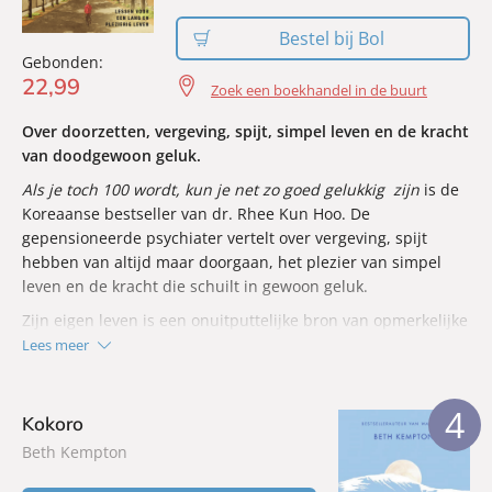
Bestel bij Bol
Gebonden:
22
,
99
Zoek een boekhandel in de buurt
Over doorzetten, vergeving, spijt, simpel leven en de kracht
van doodgewoon geluk.
Als je toch 100 wordt, kun je net zo goed gelukkig
zijn
is de
Koreaanse bestseller van dr. Rhee Kun Hoo. De
gepensioneerde psychiater vertelt over vergeving, spijt
hebben van altijd maar doorgaan, het plezier van simpel
leven en de kracht die schuilt in gewoon geluk.
Zijn eigen leven is een onuitputtelijke bron van opmerkelijke
ervaringen die hij als psychiater, humanist, activist,
Lees meer
oorlogoverlevende, echtgenoot, vader en grootvader heeft
meegemaakt en zijn verhalen bieden troost. Rhee’s wijsheid
4
en inzichten in wat een goed leven behelst zal bij iedereen
Kokoro
een snaar raken, van overspannen millenials tot
Beth Kempton
overpeinzende pensionado’s.