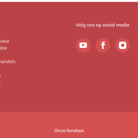
Volg ons op social media
matie
atie
handels
n
s
Onze fondsen