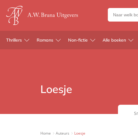
Zoeken
naar
boeken,
auteurs
Thrillers
Romans
Non-fictie
Alle boeken
en
uitgevers
Loesje
S
Home
Auteurs
Loesje