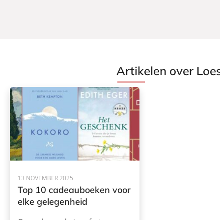
s
s
j
j
e
e
Artikelen over Loe
13 NOVEMBER 2025
Top 10 cadeauboeken voor
elke gelegenheid