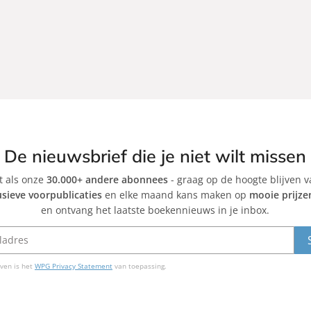
De nieuwsbrief die je niet wilt missen
et als onze
30.000+ andere abonnees
- graag op de hoogte blijven 
usieve voorpublicaties
en elke maand kans maken op
mooie prijze
en ontvang het laatste boekennieuws in je inbox.
ven is het
WPG Privacy Statement
van toepassing.