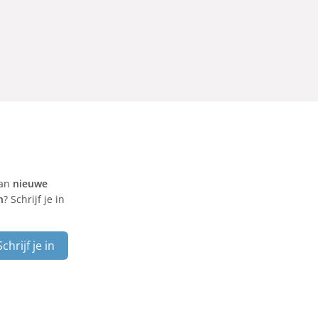
van
nieuwe
n
? Schrijf je in
Schrijf je in