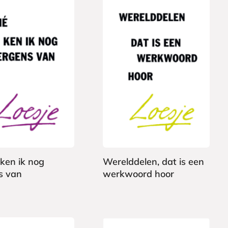
P
8
a
,
p
9
e
9
r
b
a
 ken ik nog
Werelddelen, dat is een
c
s van
werkwoord hoor
k
L
o
e
s