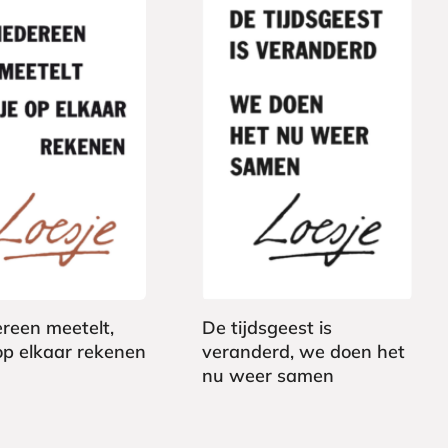
j
e
P
7
a
,
p
5
e
0
r
b
a
ereen meetelt,
De tijdsgeest is
c
op elkaar rekenen
veranderd, we doen het
k
nu weer samen
L
o