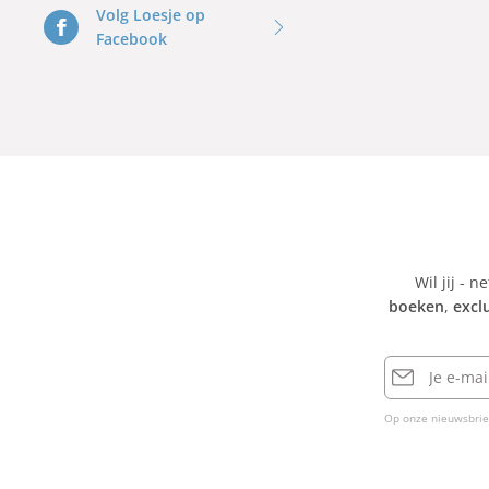
Volg Loesje op
Facebook
Wil jij - n
boeken
,
excl
E-
mailadres
Op onze nieuwsbrie