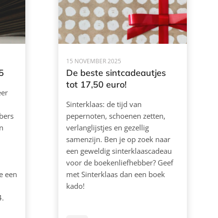
15 NOVEMBER 2025
5
De beste sintcadeautjes
tot 17,50 euro!
eer
Sinterklaas: de tijd van
bbers
pepernoten, schoenen zetten,
n
verlanglijstjes en gezellig
samenzijn. Ben je op zoek naar
een geweldig sinterklaascadeau
voor de boekenliefhebber? Geef
e een
met Sinterklaas dan een boek
kado!
4.