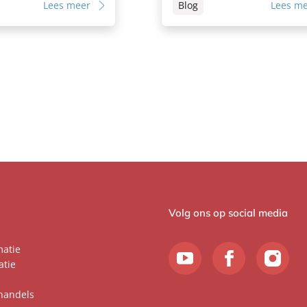
Lees meer
Blog
Lees m
Volg ons op social media
matie
atie
handels