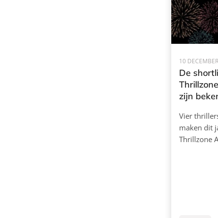
10 DECEMBER
De shortl
Thrillzo
zijn beke
Vier thrill
maken dit j
Thrillzone 