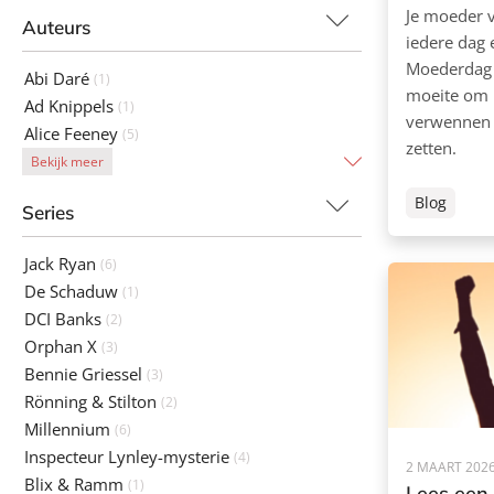
Je moeder v
Auteurs
iedere dag
Moederdag d
Abi Daré
(1)
moeite om h
Ad Knippels
(1)
verwennen e
Alice Feeney
(5)
zetten.
Bekijk meer
Blog
Series
Jack Ryan
(6)
De Schaduw
(1)
DCI Banks
(2)
Orphan X
(3)
Bennie Griessel
(3)
Rönning & Stilton
(2)
Millennium
(6)
Inspecteur Lynley-mysterie
(4)
2 MAART 202
Blix & Ramm
(1)
Lees een