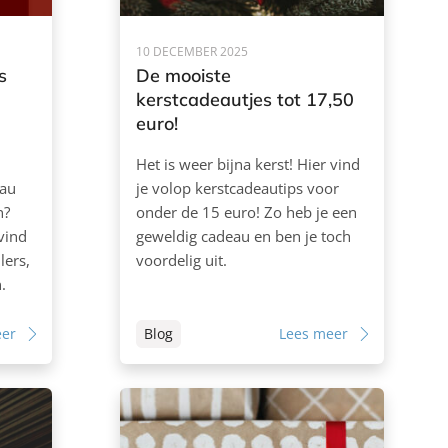
10 DECEMBER 2025
s
De mooiste
kerstcadeautjes tot 17,50
euro!
Het is weer bijna kerst! Hier vind
eau
je volop kerstcadeautips voor
n?
onder de 15 euro! Zo heb je een
vind
geweldig cadeau en ben je toch
lers,
voordelig uit.
.
eer
Blog
Lees meer