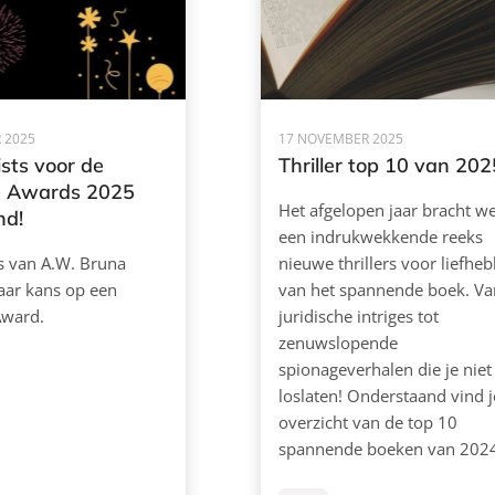
 2025
17 NOVEMBER 2025
ists voor de
Thriller top 10 van 202
ne Awards 2025
Het afgelopen jaar bracht w
nd!
een indrukwekkende reeks
ers van A.W. Bruna
nieuwe thrillers voor liefhe
aar kans op een
van het spannende boek. Va
Award.
juridische intriges tot
zenuwslopende
spionageverhalen die je niet
loslaten! Onderstaand vind j
overzicht van de top 10
spannende boeken van 202