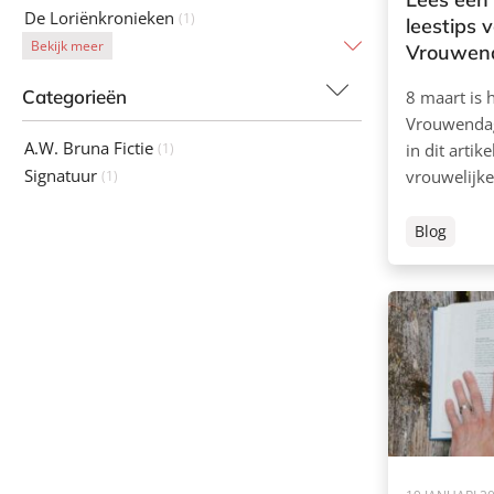
De Loriënkronieken
(1)
leestips 
Bekijk meer
Vrouwen
Categorieën
8 maart is 
Vrouwendag
A.W. Bruna Fictie
(1)
in dit arti
Signatuur
vrouwelijke
(1)
Blog