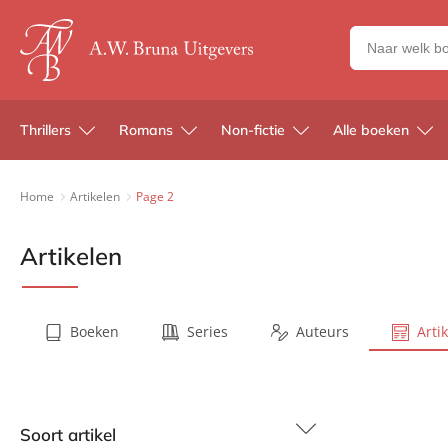
Zoeken
naar
boeken,
auteurs
Thrillers
Romans
Non-fictie
Alle boeken
en
uitgevers
Home
Artikelen
Page 2
Artikelen
Boeken
Series
Auteurs
Arti
Soort artikel