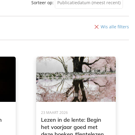
Sorteer op:
Publicatiedatum (meest recent)
Publicatiedatum (meest
recent)
Wis alle filters
Publicatiedatum (minst
recent)
23 MAART 2026
n
Lezen in de lente: Begin
het voorjaar goed met
deze boeken #lentelezen