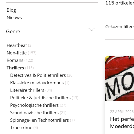
115 artikel
Blog
Nieuws
Gekozen filter
Genre
Heartbeat
(3)
Non-fictie
(157)
Romans
(122)
Thrillers
(115)
Detectives & Politiethrillers
(26)
Klassieke misdaadromans
(1)
Literaire thrillers
(34)
Politieke & Juridische thrillers
(13)
Psychologische thrillers
(27)
22 APRIL 2026
Scandinavische thrillers
(21)
Het perf
Spionage- en Technothrillers
(17)
Moederda
True crime
(4)