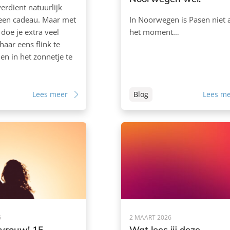
erdient natuurlijk
 een cadeau. Maar met
In Noorwegen is Pasen niet 
oe je extra veel
het moment…
aar eens flink te
n in het zonnetje te
Lees meer
Blog
Lees m
6
2 MAART 2026
 vrouw! 15
Wat lees jij deze