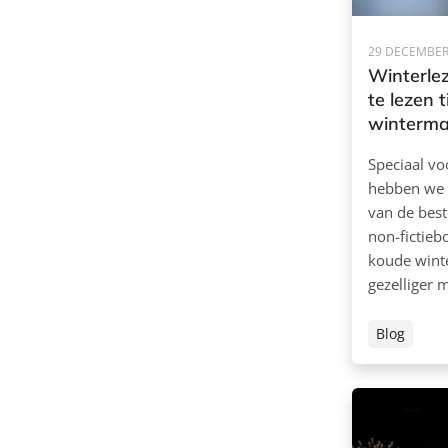
29 DECEMBER
Winterle
te lezen 
winterm
Speciaal vo
hebben we 
van de best
non-fictieb
koude win
gezelliger 
Blog