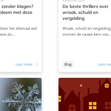
026
9 JANUARI 2026
 zonder klagen?
De beste thrillers over
bleem met deze
wraak, schuld en
vergelding
doen het allemaal wel
Wraak, schuld en vergelding
 wat als…
vormen de rauwe kern van
Lees meer
Blog
Lees m