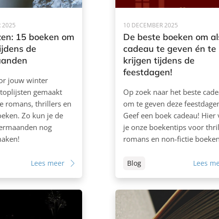
 2025
10 DECEMBER 2025
zen: 15 boeken om
De beste boeken om al
tijdens de
cadeau te geven én te
aanden
krijgen tijdens de
feestdagen!
or jouw winter
toplijsten gemaakt
Op zoek naar het beste cad
e romans, thrillers en
om te geven deze feestdage
oeken. Zo kun je de
Geef een boek cadeau! Hier 
termaanden nog
je onze boekentips voor thril
maken!
romans en non-fictie boeken
Lees meer
Blog
Lees m