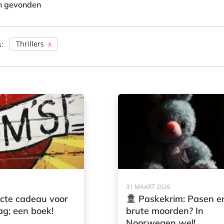
en gevonden
Thrillers
s:
31 MAART 2026
ecte cadeau voor
Paskekrim: Pasen e
g; een boek!
brute moorden? In
Noorwegen wel!