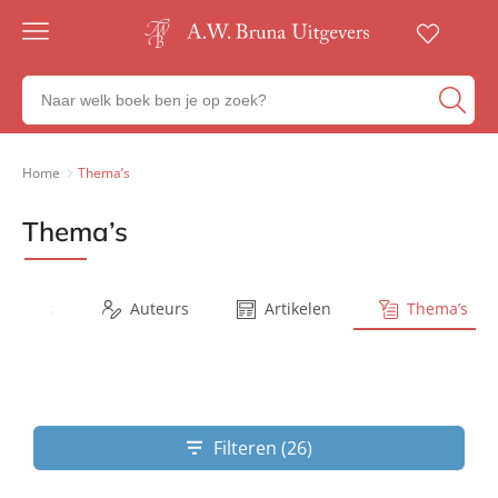
Gratis
verzending
Zoeken
Voor
naar
23:00
boeken,
besteld,
volgende
auteurs
Home
Thema’s
werkdag
en
in huis
uitgevers
Thema’s
Veilig
betalen
Gratis
retourneren
Series
Auteurs
Artikelen
Thema’s
Filteren (26)