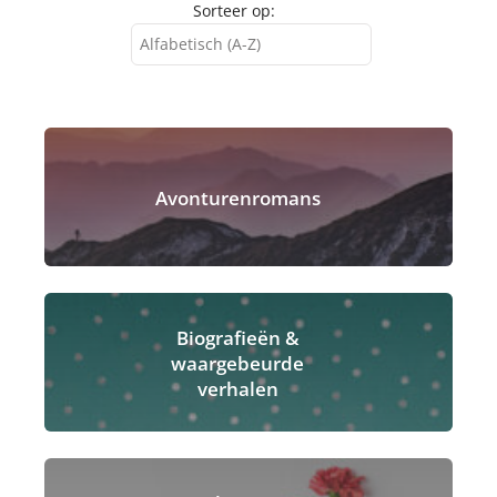
Sorteer op:
Alfabetisch (A-Z)
Alfabetisch (A-Z)
Alfabetisch (Z-A)
Avonturenromans
Biografieën &
waargebeurde
verhalen