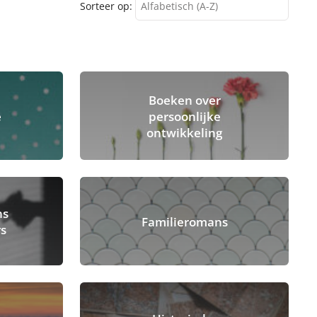
Sorteer op:
Alfabetisch (A-Z)
Alfabetisch (A-Z)
Alfabetisch (Z-A)
Boeken over
e
persoonlijke
ontwikkeling
ns
Familieromans
rs