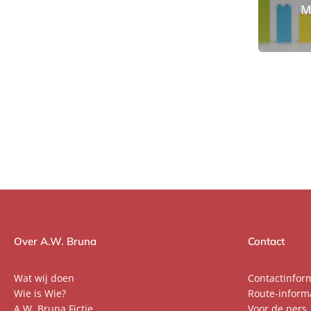
M
Over A.W. Bruna
Contact
Wat wij doen
Contactinfor
Wie is Wie?
Route-inform
A.W. Bruna Fictie
Voor de pers