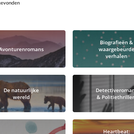
gevonden
Biografieën &
Avonturenromans
waargebeurd
verhalen
De natuurlijke
Detectiveroma
wereld
& Politiethrille
Heartbeat: