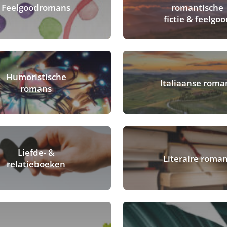
Feelgoodromans
romantische
fictie & feelgo
Humoristische
Italiaanse roma
romans
Liefde- &
Literaire roma
relatieboeken