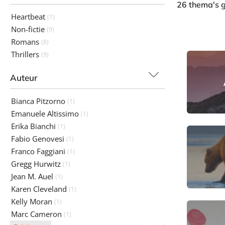
26 thema's 
Heartbeat
(1)
Non-fictie
(9)
Romans
(8)
Thrillers
(9)
Auteur
Bianca Pitzorno
(1)
Emanuele Altissimo
(1)
Erika Bianchi
(1)
Fabio Genovesi
(1)
Franco Faggiani
(1)
Gregg Hurwitz
(1)
Jean M. Auel
(1)
Karen Cleveland
(1)
Kelly Moran
(1)
Marc Cameron
(1)