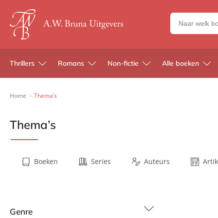
Zoeken
naar
boeken,
auteurs
Thrillers
Romans
Non-fictie
Alle boeken
en
uitgevers
Home
Thema’s
Thema’s
Boeken
Series
Auteurs
Arti
Genre