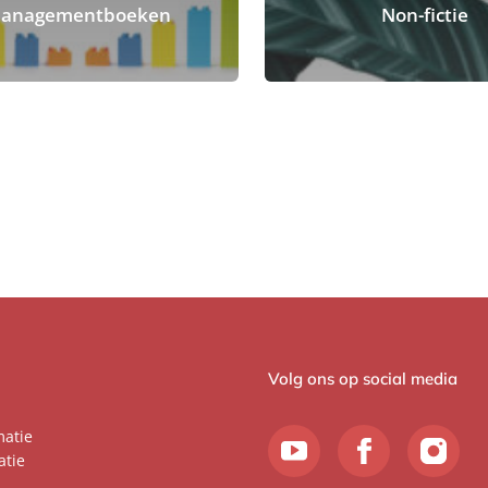
anagementboeken
Non-fictie
Volg ons op social media
matie
atie