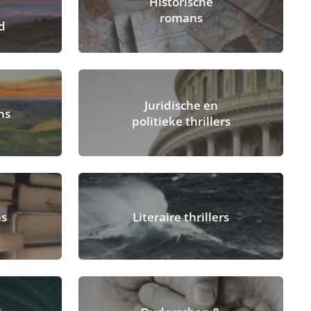
Historische
romans
od
Juridische en
ns
politieke thrillers
ns
Literaire thrillers