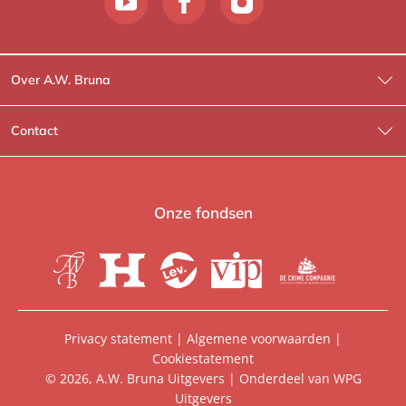
Over A.W. Bruna
Wat wij doen
Contact
Wie is Wie?
Contactinformatie
A.W. Bruna Fictie
Route-informatie
Onze fondsen
Lev. boeken
Voor de pers
Heartbeat
Voor de boekhandels
De Crime Compagnie
Special sales
Privacy statement
|
Algemene voorwaarden
|
Cookiestatement
Aanbiedingsbrochures
Manuscripten
© 2026, A.W. Bruna Uitgevers | Onderdeel van
WPG
Uitgevers
Vacatures