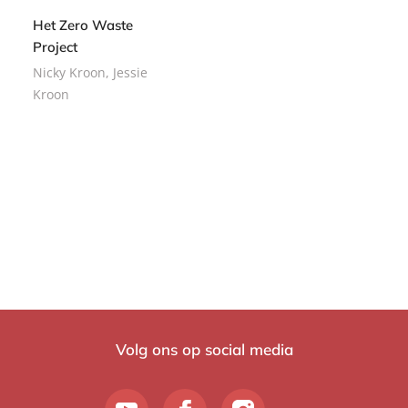
Het Zero Waste
Project
Nicky Kroon, Jessie
Kroon
P
2
a
0
p
,
e
9
r
9
b
a
c
k
Volg ons op social media