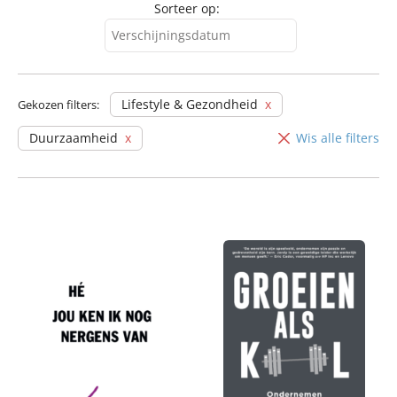
Sorteer op:
Verschijningsdatum
Verschijningsdatum
Alfabetisch (A-Z)
Lifestyle & Gezondheid
Gekozen filters:
Alfabetisch (Z-A)
Duurzaamheid
Wis alle filters
Prijs (oplopend)
Prijs (aflopend)