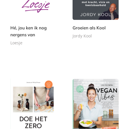
Hé, jou ken ik nog
Groeien als Kool
nergens van
Jordy Kool
Loesje
P
2
a
P
3
8
p
a
,
,
e
p
9
9
r
e
9
9
b
r
a
b
c
a
k
c
k