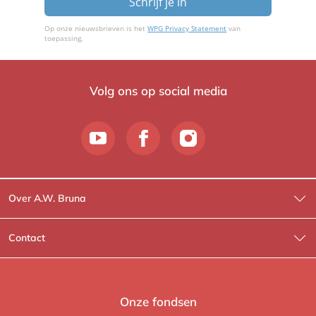
Schrijf je in
Op onze nieuwsbrieven is het
WPG Privacy Statement
van
toepassing.
Volg ons op social media
Over A.W. Bruna
Wat wij doen
Contact
Wie is Wie?
Contactinformatie
A.W. Bruna Fictie
Route-informatie
Onze fondsen