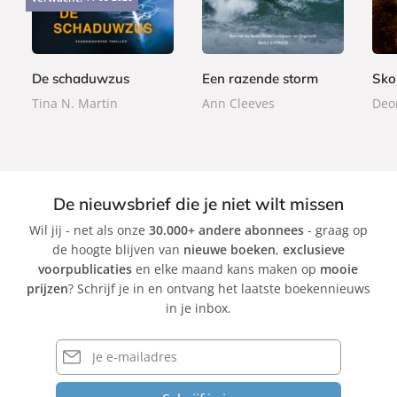
4
2
4
p
p
p
,
,
,
e
e
e
9
9
9
r
r
r
9
9
9
b
b
b
De schaduwzus
Een razende storm
Sko
a
a
a
Tina N. Martin
Ann Cleeves
Deo
c
c
c
k
k
k
De nieuwsbrief die je niet wilt missen
Wil jij - net als onze
30.000+ andere abonnees
- graag op
de hoogte blijven van
nieuwe boeken
,
exclusieve
voorpublicaties
en elke maand kans maken op
mooie
prijzen
? Schrijf je in en ontvang het laatste boekennieuws
in je inbox.
E-
mailadres