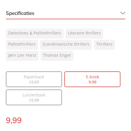
Specificaties
ISBN:
9789044932065
Detectives & Politiethrillers
Literaire thrillers
NUR:
305
Type:
Politiethrillers
Scandinavische thrillers
E-book
Thrillers
Auteur(s):
Jørn Lier Horst, Thomas Enger
Jørn Lier Horst
Thomas Enger
Vertaler:
Kim Snoeijing
Prijs:
9
,
99
Paperback
E-book
Aantal pagina's:
336
15
,
00
9
,
99
Uitgever:
AW Bruna
Verschijningsdatum:
22-03-2022
Luisterboek
15
,
99
9
,
99
E-
book: