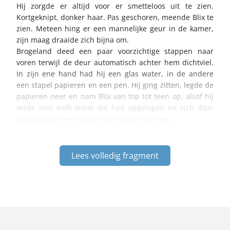
Hij zorgde er altijd voor er smetteloos uit te zien.
Kortgeknipt, donker haar. Pas geschoren, meende Blix te
zien. Meteen hing er een mannelijke geur in de kamer,
zijn maag draaide zich bijna om.
Brogeland deed een paar voorzichtige stappen naar
voren terwijl de deur automatisch achter hem dichtviel.
In zijn ene hand had hij een glas water, in de andere
een stapel papieren en een pen. Hij ging zitten, legde de
papieren neer en nam Blix van top tot teen op, alsof hij
wilde zien welk letsel die had opgelopen en zich daar
tegelijkertijd een oordeel over wilde vormen.
Lees volledig fragment