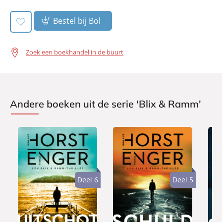
Bestel bij Bol
Zoek een boekhandel in de buurt
Andere boeken uit de serie 'Blix & Ramm'
Deel 6
Deel 5
P
P
P
2
2
2
a
a
a