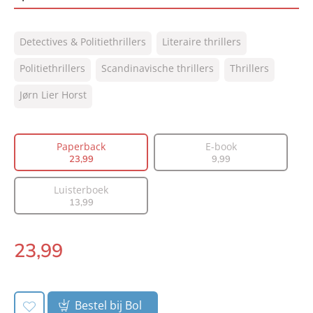
ISBN:
9789400513990
Detectives & Politiethrillers
Literaire thrillers
NUR:
305
Type:
Politiethrillers
Scandinavische thrillers
Paperback
Thrillers
Auteur(s):
Jørn Lier Horst
Jørn Lier Horst
Vertaler:
Kim Snoeijing
Prijs:
23
,
99
Paperback
E-book
Aantal pagina's:
384
23
,
99
9
,
99
Uitgever:
AW Bruna
Verschijningsdatum:
06-09-2022
Luisterboek
13
,
99
23
,
99
Paperback:
Bestel bij Bol