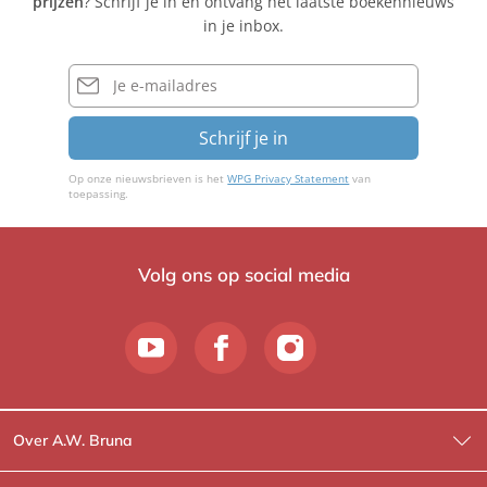
prijzen
? Schrijf je in en ontvang het laatste boekennieuws
in je inbox.
E-
mailadres
Schrijf je in
Op onze nieuwsbrieven is het
WPG Privacy Statement
van
toepassing.
Volg ons op social media
Over A.W. Bruna
Wat wij doen