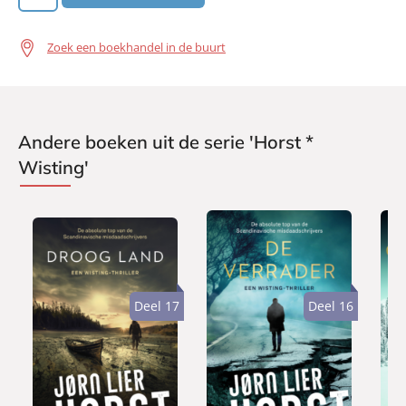
Zoek een boekhandel in de buurt
Andere boeken uit de serie 'Horst *
Wisting'
Deel 17
Deel 16
P
P
P
2
2
2
a
a
a
2
3
3
p
p
p
,
,
,