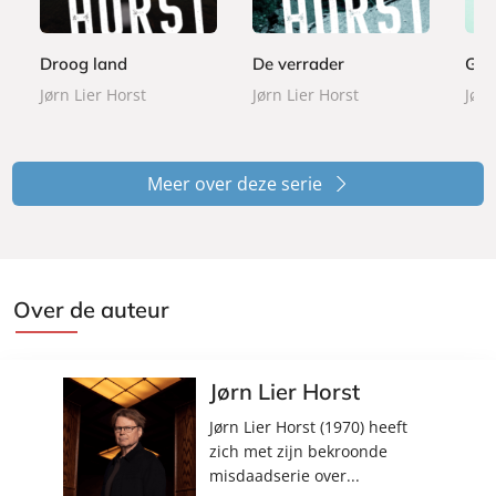
e
e
e
9
9
9
r
r
r
9
9
9
b
b
b
Droog land
De verrader
Gre
1
a
a
a
7
Jørn Lier Horst
Jørn Lier Horst
Jørn
c
c
c
,
k
k
k
5
0
Meer over deze serie
Over de auteur
Jørn Lier Horst
Jørn Lier Horst (1970) heeft
zich met zijn bekroonde
misdaadserie over...