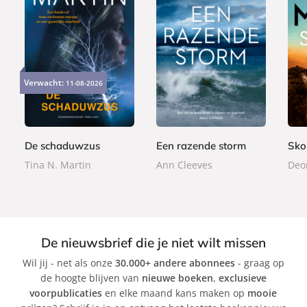
P
P
P
2
2
2
a
a
a
Verwacht:
11-08-2026
4
2
4
p
p
p
,
,
,
e
e
e
9
9
9
r
r
r
9
9
9
b
b
b
De schaduwzus
Een razende storm
Sko
a
a
a
Tina N. Martin
Ann Cleeves
Deo
c
c
c
k
k
k
De nieuwsbrief die je niet wilt missen
Wil jij - net als onze
30.000+ andere abonnees
- graag op
de hoogte blijven van
nieuwe boeken
,
exclusieve
voorpublicaties
en elke maand kans maken op
mooie