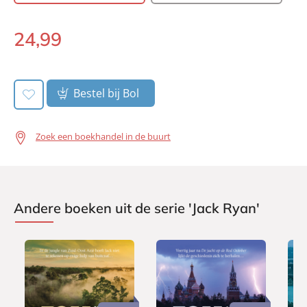
Aantal pagina's:
480
Uitgever:
A.W. Bruna Uitgevers
24
,
99
Paperback:
Verschijningsdatum:
05-12-2023
Bestel bij Bol
Zoek een boekhandel in de buurt
Andere boeken uit de serie 'Jack Ryan'