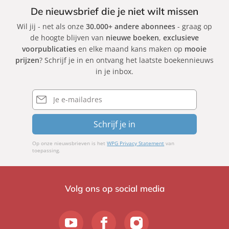
De nieuwsbrief die je niet wilt missen
Wil jij - net als onze
30.000+ andere abonnees
- graag op
de hoogte blijven van
nieuwe boeken
,
exclusieve
voorpublicaties
en elke maand kans maken op
mooie
prijzen
? Schrijf je in en ontvang het laatste boekennieuws
in je inbox.
E-
mailadres
Schrijf je in
Op onze nieuwsbrieven is het
WPG Privacy Statement
van
toepassing.
Volg ons op social media