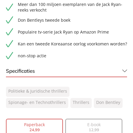
Meer dan 100 miljoen exemplaren van de Jack Ryan-
reeks verkocht
Don Bentleys tweede boek
Populaire tv-serie Jack Ryan op Amazon Prime
Kan een tweede Koreaanse oorlog voorkomen worden?
non-stop actie
Specificaties
ISBN:
9789400516465
Politieke & Juridische thrillers
NUR:
332
Type:
Spionage- en Technothrillers
Paperback
Thrillers
Don Bentley
Auteur(s):
Don Bentley
Vertaler:
Saskia Peterzon-Kotte
Paperback
E-book
Prijs:
24
,
99
24
,
99
12
,
99