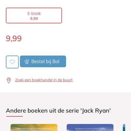
Type:
E-book
Auteur(s):
Don Bentley
E-book
9
,
99
Vertaler:
Saskia Peterzon-Kotte
Prijs:
9
,
99
9
,
99
Aantal pagina's:
400
E-
Uitgever:
book:
AW Bruna
Verschijningsdatum:
08-11-2022
Bestel bij Bol
Zoek een boekhandel in de buurt
Andere boeken uit de serie 'Jack Ryan'