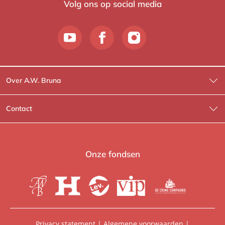
Volg ons op social media
Over A.W. Bruna
Wat wij doen
Contact
Wie is Wie?
Contactinformatie
A.W. Bruna Fictie
Route-informatie
Onze fondsen
Lev. boeken
Voor de pers
Heartbeat
Voor de boekhandels
De Crime Compagnie
Special sales
Privacy statement
|
Algemene voorwaarden
|