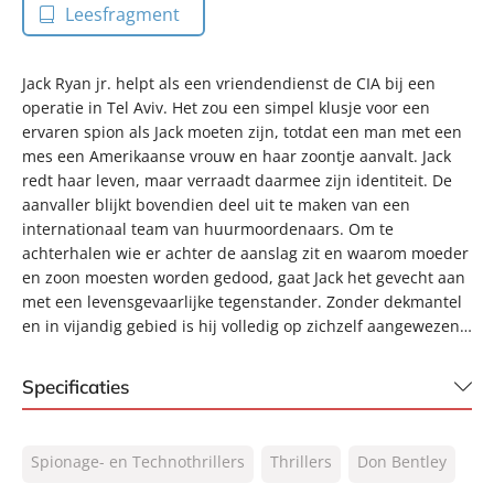
Leesfragment
Jack Ryan jr. helpt als een vriendendienst de CIA bij een
operatie in Tel Aviv. Het zou een simpel klusje voor een
ervaren spion als Jack moeten zijn, totdat een man met een
mes een Amerikaanse vrouw en haar zoontje aanvalt. Jack
redt haar leven, maar verraadt daarmee zijn identiteit. De
aanvaller blijkt bovendien deel uit te maken van een
internationaal team van huurmoordenaars. Om te
achterhalen wie er achter de aanslag zit en waarom moeder
en zoon moesten worden gedood, gaat Jack het gevecht aan
met een levensgevaarlijke tegenstander. Zonder dekmantel
en in vijandig gebied is hij volledig op zichzelf aangewezen…
Specificaties
ISBN:
9789044934427
Spionage- en Technothrillers
Thrillers
Don Bentley
NUR:
332