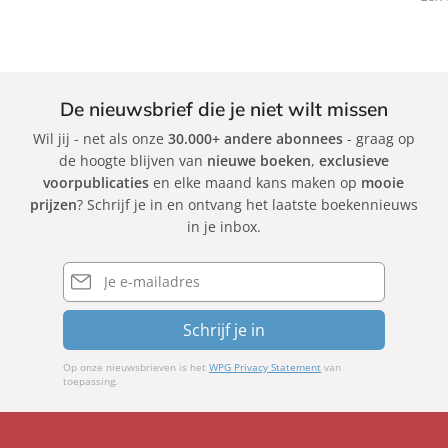
k
De nieuwsbrief die je niet wilt missen
Wil jij - net als onze
30.000+ andere abonnees
- graag op
de hoogte blijven van
nieuwe boeken
,
exclusieve
voorpublicaties
en elke maand kans maken op
mooie
prijzen
? Schrijf je in en ontvang het laatste boekennieuws
in je inbox.
E-
mailadres
Schrijf je in
Op onze nieuwsbrieven is het
WPG Privacy Statement
van
toepassing.