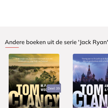
Andere boeken uit de serie 'Jack Ryan
Deel 39
P
P
2
2