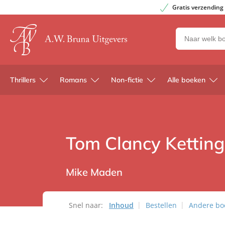
Gratis verzending
Zoeken
naar
boeken,
auteurs
Thrillers
Romans
Non-fictie
Alle boeken
en
uitgevers
Tom Clancy Ketting
Mike Maden
Snel naar:
Inhoud
Bestellen
Andere boe