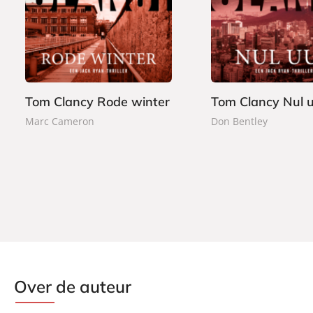
2
2
a
a
4
4
p
p
,
,
e
e
9
9
r
r
9
9
b
b
a
a
Tom Clancy Rode winter
Tom Clancy Nul 
c
c
Marc Cameron
Don Bentley
k
k
Over de auteur