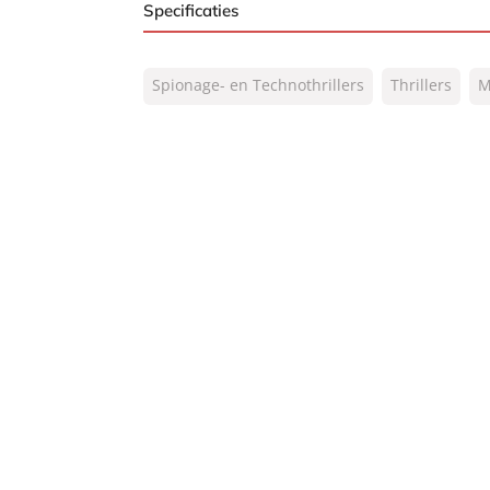
Specificaties
ISBN:
9789400514386
Spionage- en Technothrillers
Thrillers
M
NUR:
332
Type:
Paperback
Auteur(s):
Mike Maden
Prijs:
24
,
99
Aantal pagina's:
408
Uitgever:
AW Bruna
Verschijningsdatum:
16-11-2021