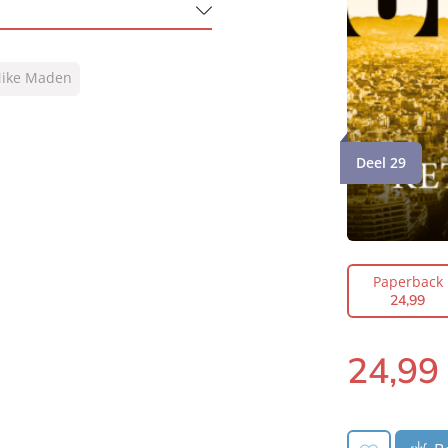
ike Maden
Deel 29
Paperback
24
,
99
24
,
99
Paperback: