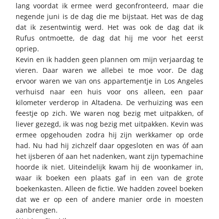
lang voordat ik ermee werd geconfronteerd, maar die
negende juni is de dag die me bijstaat. Het was de dag
dat ik zesentwintig werd. Het was ook de dag dat ik
Rufus ontmoette, de dag dat hij me voor het eerst
opriep.
Kevin en ik hadden geen plannen om mijn verjaardag te
vieren. Daar waren we allebei te moe voor. De dag
ervoor waren we van ons appartementje in Los Angeles
verhuisd naar een huis voor ons alleen, een paar
kilometer verderop in Altadena. De verhuizing was een
feestje op zich. We waren nog bezig met uitpakken, of
liever gezegd, ik was nog bezig met uitpakken. Kevin was
ermee opgehouden zodra hij zijn werkkamer op orde
had. Nu had hij zichzelf daar opgesloten en was óf aan
het ijsberen óf aan het nadenken, want zijn typemachine
hoorde ik niet. Uiteindelijk kwam hij de woonkamer in,
waar ik boeken een plaats gaf in een van de grote
boekenkasten. Alleen de fictie. We hadden zoveel boeken
dat we er op een of andere manier orde in moesten
aanbrengen.