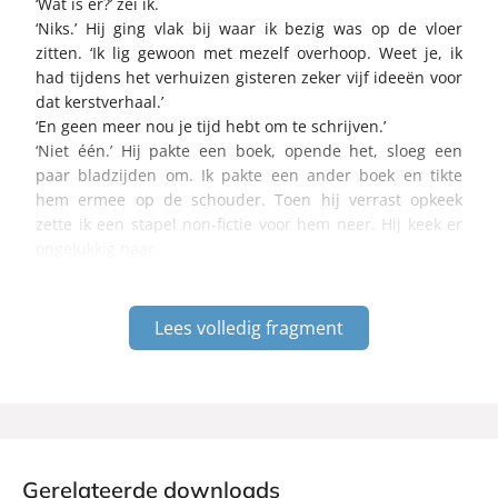
‘Wat is er?’ zei ik.
‘Niks.’ Hij ging vlak bij waar ik bezig was op de vloer
zitten. ‘Ik lig gewoon met mezelf overhoop. Weet je, ik
had tijdens het verhuizen gisteren zeker vijf ideeën voor
dat kerstverhaal.’
‘En geen meer nou je tijd hebt om te schrijven.’
‘Niet één.’ Hij pakte een boek, opende het, sloeg een
paar bladzijden om. Ik pakte een ander boek en tikte
hem ermee op de schouder. Toen hij verrast opkeek
zette ik een stapel non-fictie voor hem neer. Hij keek er
ongelukkig naar.
Lees volledig fragment
Gerelateerde downloads