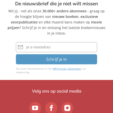
De nieuwsbrief die je niet wilt missen
Wil jij - net als onze
30.000+ andere abonnees
- graag op
de hoogte blijven van
nieuwe boeken
,
exclusieve
voorpublicaties
en elke maand kans maken op
mooie
prijzen
? Schrijf je in en ontvang het laatste boekennieuws
in je inbox.
E-
mailadres
Schrijf je in
Op onze nieuwsbrieven is het
WPG Privacy Statement
van
toepassing.
Volg ons op social media