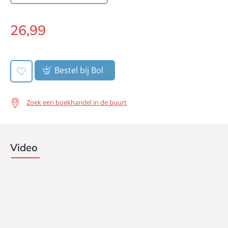
Uitgever:
Signatuur
Verschijningsdatum:
23-08-2022
26
,
99
Gebonden:
Bestel bij Bol
Zoek een boekhandel in de buurt
Video