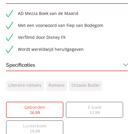
AD Mezza Boek van de Maand
Met een voorwoord van Fiep van Bodegom
Verfilmd door Disney FX
Wordt wereldwijd heruitgegeven
Specificaties
ISBN:
9789056727109
Literaire romans
Romans
Octavia Butler
NUR:
302
Type:
Gebonden
Auteur(s):
Octavia Butler
Gebonden
E-book
26
,
99
12
,
99
Vertaler:
Ine Willems
Prijs:
26
,
99
Luisterboek
Aantal pagina's:
368
15
,
99