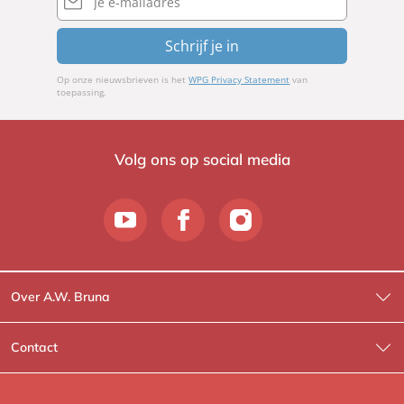
mailadres
Schrijf je in
Op onze nieuwsbrieven is het
WPG Privacy Statement
van
toepassing.
Volg ons op social media
Over A.W. Bruna
Wat wij doen
Contact
Wie is Wie?
Contactinformatie