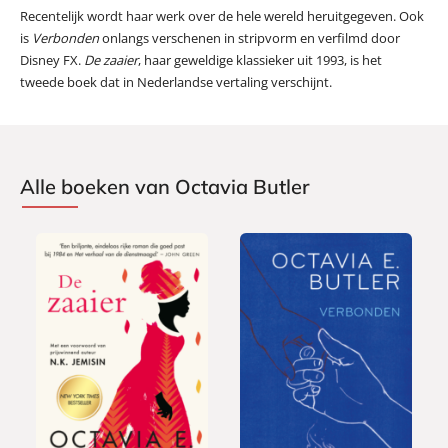
Recentelijk wordt haar werk over de hele wereld heruitgegeven. Ook
is
Verbonden
onlangs verschenen in stripvorm en verfilmd door
Disney FX.
De zaaier
, haar geweldige klassieker uit 1993, is het
tweede boek dat in Nederlandse vertaling verschijnt.
Alle boeken van Octavia Butler
P
G
2
2
a
e
7
6
p
b
,
,