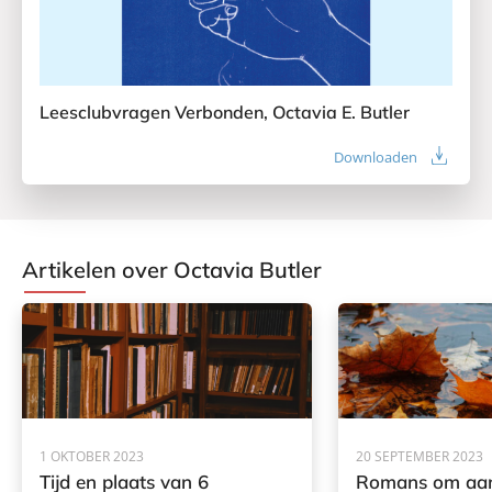
a
s
a
i
t
n
e
t
r
z
Leesclubvragen Verbonden, Octavia E. Butler
Downloaden
Artikelen over Octavia Butler
1 OKTOBER 2023
20 SEPTEMBER 2023
Tijd en plaats van 6
Romans om aan 