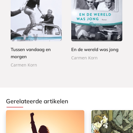
P
P
2
a
2
a
4
p
5
p
,
e
,
e
9
r
9
r
9
b
9
b
Tussen vandaag en
En de wereld was jong
a
a
morgen
c
Carmen Korn
c
k
Carmen Korn
k
Gerelateerde artikelen