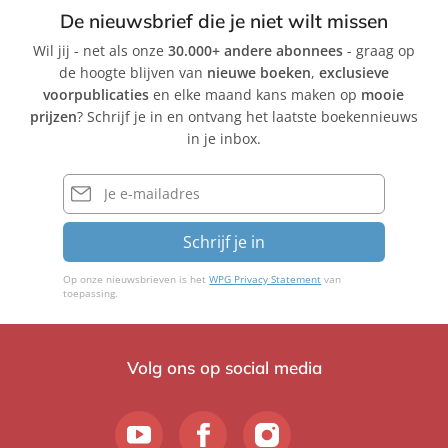
De nieuwsbrief die je niet wilt missen
Wil jij - net als onze
30.000+ andere abonnees
- graag op
de hoogte blijven van
nieuwe boeken
,
exclusieve
voorpublicaties
en elke maand kans maken op
mooie
prijzen
? Schrijf je in en ontvang het laatste boekennieuws
in je inbox.
E-
mailadres
Schrijf je in
Op onze nieuwsbrieven is het
WPG Privacy Statement
van
toepassing.
Volg ons op social media