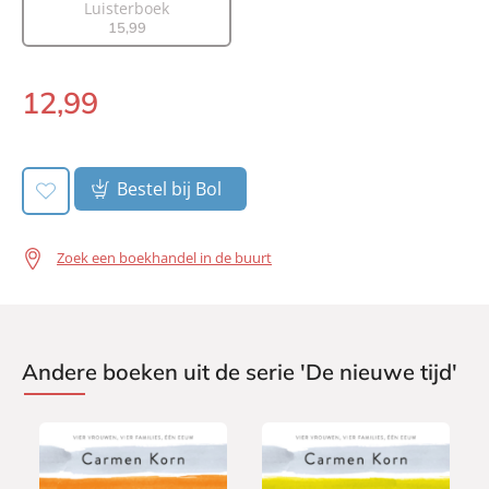
Luisterboek
Uitgever:
Signatuur
15
,
99
Verschijningsdatum:
03-06-2020
12
,
99
E-
book:
Bestel bij Bol
Zoek een boekhandel in de buurt
Andere boeken uit de serie 'De nieuwe tijd'