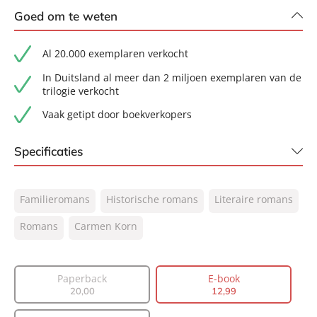
Goed om te weten
Al 20.000 exemplaren verkocht
In Duitsland al meer dan 2 miljoen exemplaren van de
trilogie verkocht
Vaak getipt door boekverkopers
Specificaties
ISBN:
9789044978889
Familieromans
Historische romans
Literaire romans
NUR:
302
Type:
Romans
Carmen Korn
E-book
Auteur(s):
Carmen Korn
Vertaler:
Olga Groenewoud
Paperback
E-book
Prijs:
12
,
99
20
,
00
12
,
99
Aantal pagina's:
528