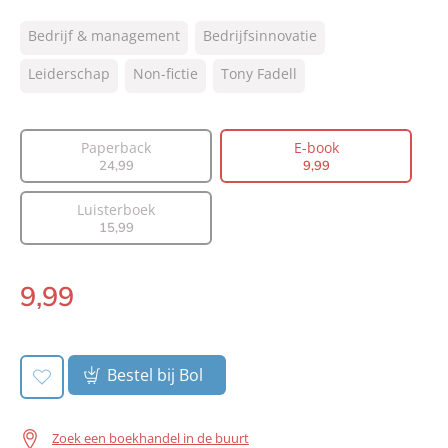
ISBN:
9789044933529
Bedrijf & management
Bedrijfsinnovatie
NUR:
801
Type:
Leiderschap
Non-fictie
E-book
Tony Fadell
Auteur(s):
Tony Fadell
Vertaler:
Theo van der Ster
Paperback
E-book
Prijs:
9
,
99
24
,
99
9
,
99
Aantal pagina's:
464
Luisterboek
Uitgever:
Lev.
15
,
99
Verschijningsdatum:
26-10-2022
9
,
99
E-
book:
Bestel bij Bol
Zoek een boekhandel in de buurt