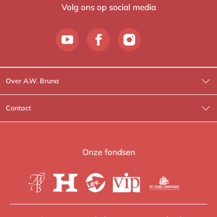
Volg ons op social media
Over A.W. Bruna
Wat wij doen
Contact
Wie is Wie?
Contactinformatie
A.W. Bruna Fictie
Route-informatie
Onze fondsen
Lev. boeken
Voor de pers
Heartbeat
Voor de boekhandels
De Crime Compagnie
Special sales