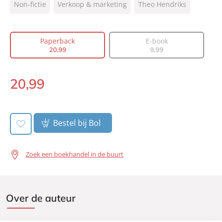
Type:
Non-fictie
Verkoop & marketing
Paperback
Theo Hendriks
Auteur(s):
Theo Hendriks
Prijs:
20
,
99
Paperback
E-book
Aantal pagina's:
264
20
,
99
9
,
99
Uitgever:
Lev.
Verschijningsdatum:
19-06-2023
20
,
99
Paperback:
Bestel bij Bol
Zoek een boekhandel in de buurt
Over de auteur