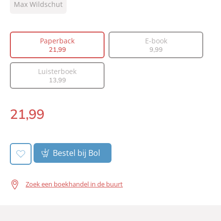
Max Wildschut
Prijs:
21
,
99
Aantal pagina's:
288
Paperback
E-book
Uitgever:
Lev.
21
,
99
9
,
99
Verschijningsdatum:
22-02-2022
Luisterboek
13
,
99
21
,
99
Paperback:
Bestel bij Bol
Zoek een boekhandel in de buurt