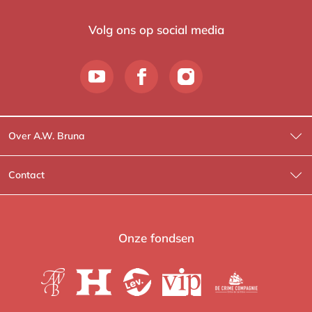
Volg ons op social media
Over A.W. Bruna
Wat wij doen
Contact
Wie is Wie?
Contactinformatie
A.W. Bruna Fictie
Route-informatie
Onze fondsen
Lev. boeken
Voor de pers
Heartbeat
Voor de boekhandels