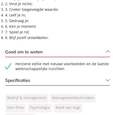
2. Vind je niche;
3. Creëer toegevoegde waarde;
4. Leef je in;
5. Gedraag je;
6. Ken je moment;
7. Speel je rol;
8. Blijf jezelf ontwikkelen.
Goed om te weten
Herziene editie met nieuwe voorbeelden en de laatste
wetenschappelijke inzichten
Specificaties
ISBN:
9789400514843
Bedrijf & management
Managementtechnieken
NUR:
801
Type:
Non-fictie
Psychologie
Paperback
Mark van Vugt
Auteur(s):
Mark van Vugt, Max Wildschut