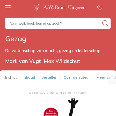
Gratis
verzending
Zoeken
Voor
naar
23:00
boeken,
besteld,
Gezag
Non-fictie
volgende
auteurs
werkdag
en
in huis
uitgevers
De wetenschap van macht, gezag en leiderschap
Veilig
betalen
Mark van Vugt
Max Wildschut
Gratis
retourneren
Inhoud
Bestellen
Over de auteur
Meer van d
Snel naar: