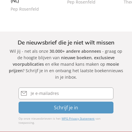
(NL)
Pep Rosenfeld
The
c
c
c
Pep Rosenfeld
k
k
k
De nieuwsbrief die je niet wilt missen
Wil jij - net als onze
30.000+ andere abonnees
- graag op
de hoogte blijven van
nieuwe boeken
,
exclusieve
voorpublicaties
en elke maand kans maken op
mooie
prijzen
? Schrijf je in en ontvang het laatste boekennieuws
in je inbox.
E-
mailadres
Schrijf je in
Op onze nieuwsbrieven is het
WPG Privacy Statement
van
toepassing.