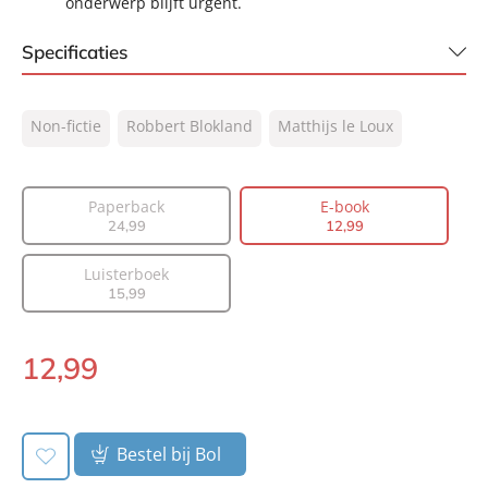
onderwerp blijft urgent.
Specificaties
ISBN:
9789044938197
Non-fictie
Robbert Blokland
Matthijs le Loux
NUR:
320
Type:
E-book
Auteur(s):
Robbert Blokland, Matthijs le Loux
Paperback
E-book
24
,
99
12
,
99
Prijs:
12
,
99
Aantal pagina's:
336
Luisterboek
Uitgever:
Lev.
15
,
99
Verschijningsdatum:
04-11-2025
12
,
99
E-
book:
Bestel bij Bol