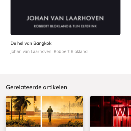
c
k
De hel van Bangkok
Johan van Laarhoven, Robbert Blokland
Gerelateerde artikelen