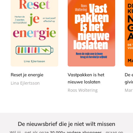
P
P
P
2
a
2
1
a
a
2
p
2
5
p
p
,
e
,
,
e
e
9
r
9
0
r
r
9
b
9
0
Reset je energie
Vastpakken is het
De 
b
b
a
a
a
nieuwe loslaten
givi
Lina Ejlertsson
c
c
c
Roos Woltering
Mar
k
k
k
De nieuwsbrief die je niet wilt missen
Wil jij - net als onze
30.000+ andere abonnees
- graag op