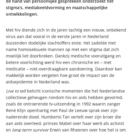
de hand van persoonlijke gesprekken onderzoekt het
stigma's, mediabeeldvorming en maatschappelijke
ontwikkelingen.
Met hiv diende zich in de jaren tachtig een nieuw, onbekend
virus aan dat vooral in de eerste jaren in Nederland
duizenden dodelijke slachtoffers eiste. Het zadelde met
name homoseksuele mannen op met een stigma dat zich
moeilijk liet doorbreken. Dankzij medische vooruitgang en
betere voorlichting werd hiv een chronische en – met
medicatie – niet-overdraagbare aandoening. Daardoor kan
makkelijk worden vergeten hoe groot de impact van de
aidsepidemie in Nederland was.
Live to tell
belicht iconische momenten die het Nederlandse
collectieve geheugen rondom hiv en aids hebben gevormd,
zoals de ontroerende tv-uitzending in 1992 waarin zanger
René Klijn openhartig met Paul de Leeuw sprak over zijn
naderende dood. Humberto Tan vertelt over zijn broer die
aan aids overleed, prinses Mabel over haar werk als activist
en
long-term survivor
Erwin van Rheenen over hoe het is om