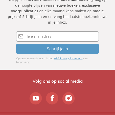
de hoogte blijven van
nieuwe boeken
,
exclusieve
voorpublicaties
en elke maand kans maken op
mooie
prijzen
? Schrijf je in en ontvang het laatste boekennieuws
in je inbox.
E-
mailadres
Schrijf je in
Op onze nieuwsbrieven is het
WPG Privacy Statement
van
toepassing.
Volg ons op social media