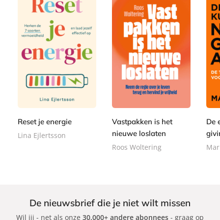
P
P
P
2
a
2
1
a
a
2
p
2
5
p
p
,
e
,
,
e
e
9
r
9
0
r
r
9
b
9
0
Reset je energie
Vastpakken is het
De 
b
b
a
a
a
nieuwe loslaten
givi
Lina Ejlertsson
c
c
c
Roos Woltering
Mar
k
k
k
De nieuwsbrief die je niet wilt missen
Wil jij - net als onze
30.000+ andere abonnees
- graag op