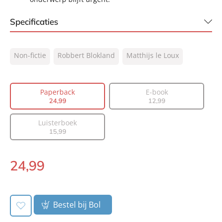
Specificaties
ISBN:
9789400518667
Non-fictie
Robbert Blokland
Matthijs le Loux
NUR:
320
Type:
Paperback
Auteur(s):
Robbert Blokland, Matthijs le Loux
Paperback
E-book
24
,
99
12
,
99
Prijs:
24
,
99
Aantal pagina's:
336
Luisterboek
Uitgever:
Lev.
15
,
99
Verschijningsdatum:
04-11-2025
24
,
99
Paperback:
Bestel bij Bol