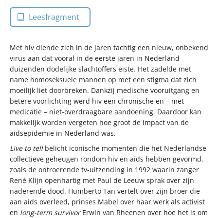
Leesfragment
Met hiv diende zich in de jaren tachtig een nieuw, onbekend
virus aan dat vooral in de eerste jaren in Nederland
duizenden dodelijke slachtoffers eiste. Het zadelde met
name homoseksuele mannen op met een stigma dat zich
moeilijk liet doorbreken. Dankzij medische vooruitgang en
betere voorlichting werd hiv een chronische en – met
medicatie – niet-overdraagbare aandoening. Daardoor kan
makkelijk worden vergeten hoe groot de impact van de
aidsepidemie in Nederland was.
Live to tell
belicht iconische momenten die het Nederlandse
collectieve geheugen rondom hiv en aids hebben gevormd,
zoals de ontroerende tv-uitzending in 1992 waarin zanger
René Klijn openhartig met Paul de Leeuw sprak over zijn
naderende dood. Humberto Tan vertelt over zijn broer die
aan aids overleed, prinses Mabel over haar werk als activist
en
long-term survivor
Erwin van Rheenen over hoe het is om