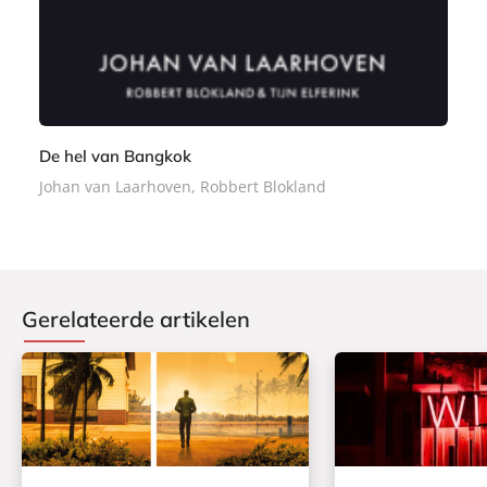
c
k
De hel van Bangkok
Johan van Laarhoven, Robbert Blokland
Gerelateerde artikelen