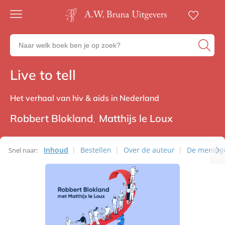
Gratis
verzending
Zoeken
Voor
naar
23:00
boeken,
besteld,
Live to tell
Non-fictie
volgende
auteurs
werkdag
en
in huis
uitgevers
Het verhaal van hiv & aids in Nederland
Veilig
betalen
Robbert Blokland
Matthijs le Loux
Gratis
retourneren
Inhoud
Bestellen
Over de auteur
De mening
Snel naar: