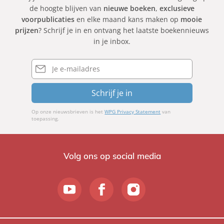
de hoogte blijven van
nieuwe boeken
,
exclusieve
voorpublicaties
en elke maand kans maken op
mooie
prijzen
? Schrijf je in en ontvang het laatste boekennieuws
in je inbox.
E-
mailadres
Schrijf je in
Op onze nieuwsbrieven is het
WPG Privacy Statement
van
toepassing.
Volg ons op social media