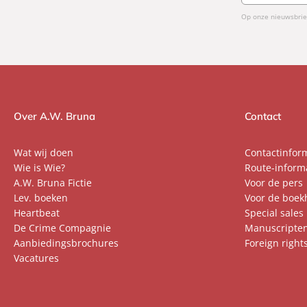
mailadres
Op onze nieuwsbrie
Over A.W. Bruna
Contact
Wat wij doen
Contactinfor
Wie is Wie?
Route-inform
A.W. Bruna Fictie
Voor de pers
Lev. boeken
Voor de boek
Heartbeat
Special sales
De Crime Compagnie
Manuscripte
Aanbiedingsbrochures
Foreign right
Vacatures