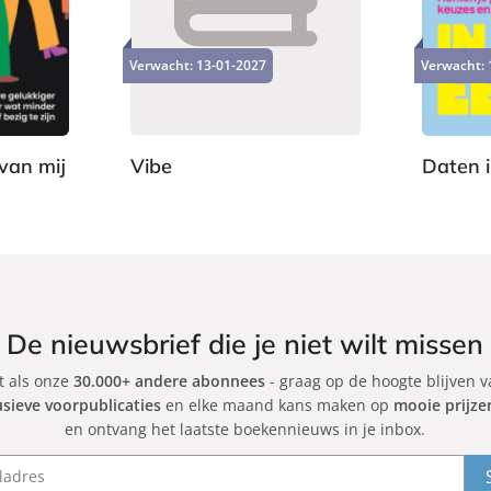
a
a
4
2
p
p
,
,
e
e
Verwacht:
13-01-2027
Verwacht:
9
9
r
r
9
9
b
b
a
a
c
c
van mij
Vibe
Daten 
k
k
A
J
d
e
a
s
m
s
G
i
r
c
De nieuwsbrief die je niet wilt missen
a
a
et als onze
30.000+ andere abonnees
n
- graag op de hoogte blijven 
C
usieve voorpublicaties
en elke maand kans maken op
mooie prijze
t
a
en ontvang het laatste boekennieuws in je inbox.
r
b
i