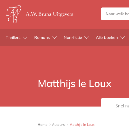
Zoeken
naar
boeken,
auteurs
Thrillers
Romans
Non-fictie
Alle boeken
en
uitgevers
Matthijs le Loux
Snel n
Home
Auteurs
Matthijs le Loux