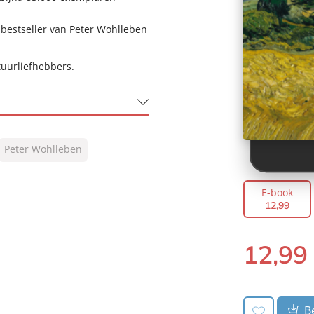
 bestseller van Peter Wohlleben
tuurliefhebbers.
Peter Wohlleben
E-book
12
,
99
12
,
99
E-
book:
Be