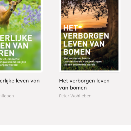
G
2
e
2
b
,
o
9
n
9
d
e
erlijke leven van
Het verborgen leven
n
van bomen
hlleben
Peter Wohlleben