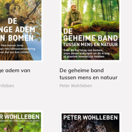
G
2
e
2
b
,
o
9
n
9
d
e
ge adem van
De geheime band
n
tussen mens en natuur
hlleben
Peter Wohlleben