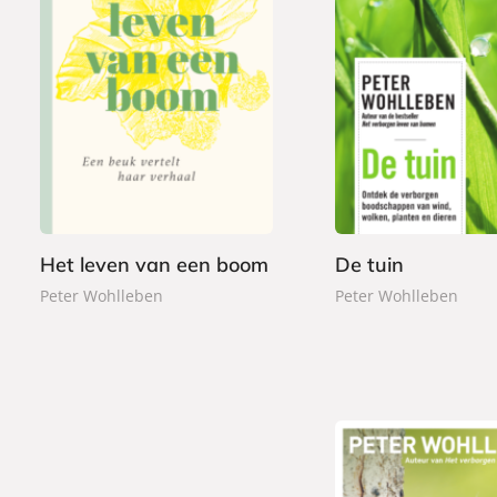
G
P
2
2
e
a
4
0
b
p
,
,
o
e
9
9
n
r
9
9
d
b
e
a
Het leven van een boom
De tuin
n
c
k
Peter Wohlleben
Peter Wohlleben