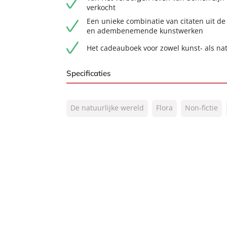
verkocht
Een unieke combinatie van citaten uit de
en adembenemende kunstwerken
Het cadeauboek voor zowel kunst- als na
Specificaties
ISBN:
9789044937763
De natuurlijke wereld
Flora
Non-fictie
NUR:
410
Type:
E-book
Auteur(s):
Peter Wohlleben
Vertaler:
Bonella van Beusekom
Prijs:
12
,
99
Aantal pagina's:
145
Uitgever:
Lev.
Verschijningsdatum:
16-10-2024