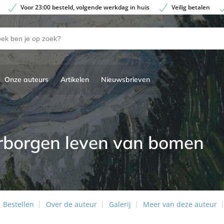
Voor 23:00 besteld, volgende werkdag in huis
Veilig betalen
Onze auteurs
Artikelen
Nieuwsbrieven
erborgen leven van bomen
Bestellen
Over de auteur
Galerij
Meer van deze auteur