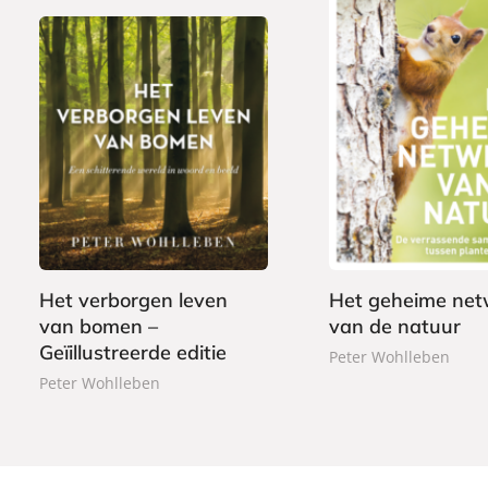
E
1
G
2
-
2
e
7
b
,
b
,
o
9
o
5
o
9
n
0
k
d
Het verborgen leven
Het geheime net
e
van bomen –
van de natuur
n
Geïillustreerde editie
Peter Wohlleben
Peter Wohlleben