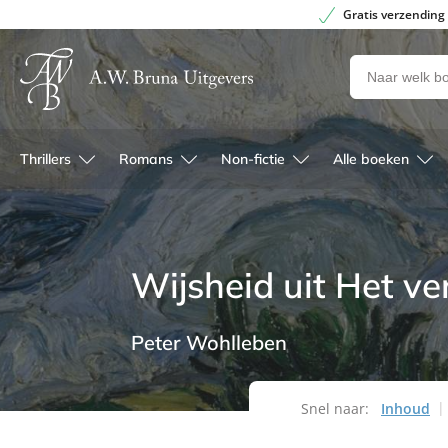
Gratis verzending
Zoeken
naar
boeken,
auteurs
Thrillers
Romans
Non-fictie
Alle boeken
en
uitgevers
Wijsheid uit Het v
Peter Wohlleben
Snel naar:
Inhoud