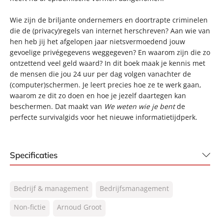
Wie zijn de briljante ondernemers en doortrapte criminelen
die de (privacy)regels van internet herschreven? Aan wie van
hen heb jij het afgelopen jaar nietsvermoedend jouw
gevoelige privégegevens weggegeven? En waarom zijn die zo
ontzettend veel geld waard? In dit boek maak je kennis met
de mensen die jou 24 uur per dag volgen vanachter de
(computer)schermen. Je leert precies hoe ze te werk gaan,
waarom ze dit zo doen en hoe je jezelf daartegen kan
beschermen. Dat maakt van
We weten wie je bent
de
perfecte survivalgids voor het nieuwe informatietijdperk.
Specificaties
ISBN:
9789044965261
Bedrijf & management
Bedrijfsmanagement
NUR:
801
Type:
Non-fictie
Arnoud Groot
E-book