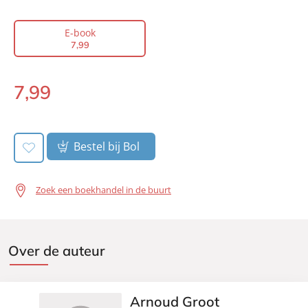
Auteur(s):
Arnoud Groot
Prijs:
7
,
99
E-book
Aantal pagina's:
251
7
,
99
Uitgever:
Lev.
Verschijningsdatum:
13-09-2011
7
,
99
E-
book:
Bestel bij Bol
Zoek een boekhandel in de buurt
Over de auteur
Arnoud Groot