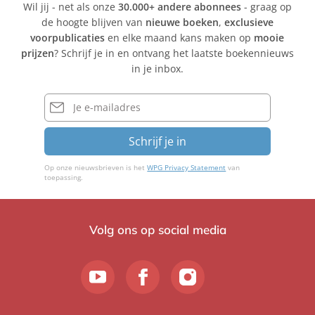
Wil jij - net als onze
30.000+ andere abonnees
- graag op
de hoogte blijven van
nieuwe boeken
,
exclusieve
voorpublicaties
en elke maand kans maken op
mooie
prijzen
? Schrijf je in en ontvang het laatste boekennieuws
in je inbox.
E-
mailadres
Schrijf je in
Op onze nieuwsbrieven is het
WPG Privacy Statement
van
toepassing.
Volg ons op social media