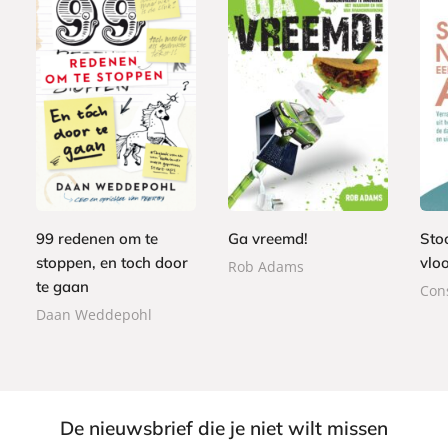
E
E
9
-
E
9
-
,
9
b
-
,
b
9
,
o
b
9
o
9
9
o
o
9
o
9
k
o
99 redenen om te
Ga vreemd!
Sto
k
k
stoppen, en toch door
vlo
Rob Adams
te gaan
Con
Daan Weddepohl
De nieuwsbrief die je niet wilt missen