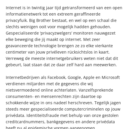
Internet is in twintig jaar tijd getransformeerd van een open
informatienetwerk tot een extreem geraffineerde
privacyfuik. Big Brother bestaat, en wel op een schaal die
slechts weinigen ooit voor mogelijk hadden gehouden.
Gespecialiseerde ‘privacyzwelgers’ monitoren nauwgezet
elke beweging die jij maakt op internet. Met zeer
geavanceerde technologie brengen ze zo elke vierkante
centimeter van jouw privéleven rücksichtslos in kaart.
Verreweg de meeste internetgebruikers weten niet dat dit
gebeurt, laat staan dat ze daar zelf hard aan meewerken.
Internetbedrijven als Facebook, Google, Apple en Microsoft
verdienen miljarden met de gegevens die wij
nietsvermoedend online achterlaten. Vanzelfsprekende
consumenten- en mensenrechten zijn daartoe op
schokkende wijze in ons nadeel herschreven. Tegelijk jagen
steeds meer gespecialiseerde computercriminelen op jouw
privédata. Identiteitsfraude met behulp van onze gestolen
creditcardnummers, bankgegevens en andere privédata
heeft nu al epidemische vormen aangenomen.