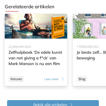
Gerelateerde artikelen
23 JANUARI 2023
7 FEBRUARI 2021
Zelfhulpboek ‘De edele kunst
Je beste zelf… Bl
van not giving a f*ck’ van
beweging
Mark Manson is nu een film
Nieuws
Blog
Lees meer
Bekijk alle artikelen