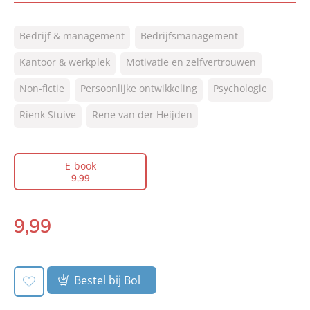
ISBN:
9789044977974
Bedrijf & management
Bedrijfsmanagement
NUR:
801
Type:
Kantoor & werkplek
Motivatie en zelfvertrouwen
E-book
Auteur(s):
Rienk Stuive, Rene van der Heijden
Non-fictie
Persoonlijke ontwikkeling
Psychologie
Prijs:
9
,
99
Rienk Stuive
Rene van der Heijden
Aantal pagina's:
208
Uitgever:
Lev.
Verschijningsdatum:
28-02-2019
E-book
9
,
99
9
,
99
E-
book:
Bestel bij Bol