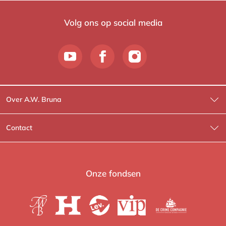
Volg ons op social media
Over A.W. Bruna
Wat wij doen
Contact
Wie is Wie?
Contactinformatie
A.W. Bruna Fictie
Route-informatie
Onze fondsen
Lev. boeken
Voor de pers
Heartbeat
Voor de boekhandels