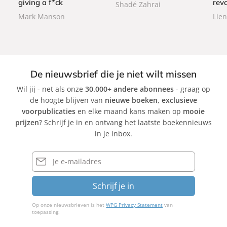
a
a
giving a f*ck
revo
Shadé Zahrai
c
c
c
Mark Manson
Lien
k
k
k
De nieuwsbrief die je niet wilt missen
Wil jij - net als onze
30.000+ andere abonnees
- graag op
de hoogte blijven van
nieuwe boeken
,
exclusieve
voorpublicaties
en elke maand kans maken op
mooie
prijzen
? Schrijf je in en ontvang het laatste boekennieuws
in je inbox.
E-
mailadres
Schrijf je in
Op onze nieuwsbrieven is het
WPG Privacy Statement
van
toepassing.