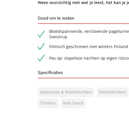
Wees voorzichtig met wat je leest, het kan je 
Goed om te weten
Bloedspannende, verslavende pageturner
Sveistrup
Filmisch geschreven met winters Finland
Pas op: slapeloze nachten op eigen risico
Specificaties
ISBN:
9789044979176
Detectives & Politiethrillers
Politiethrillers
NUR:
332
Type:
Thrillers
Max Seeck
E-book
Auteur(s):
Max Seeck
Vertaler:
Annemarie Raas
Prijs:
9
,
99