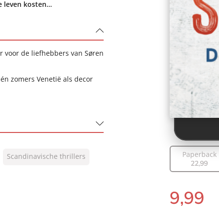
je leven kosten…
 voor de liefhebbers van Søren
 én zomers Venetië als decor
Paperback
Scandinavische thrillers
22
,
99
9
,
99
E-
book: