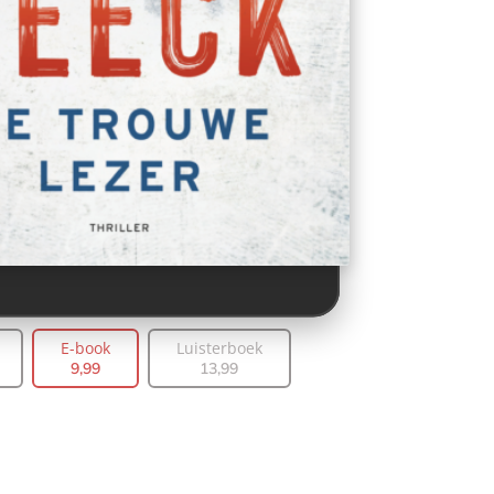
E-book
Luisterboek
9
,
99
13
,
99