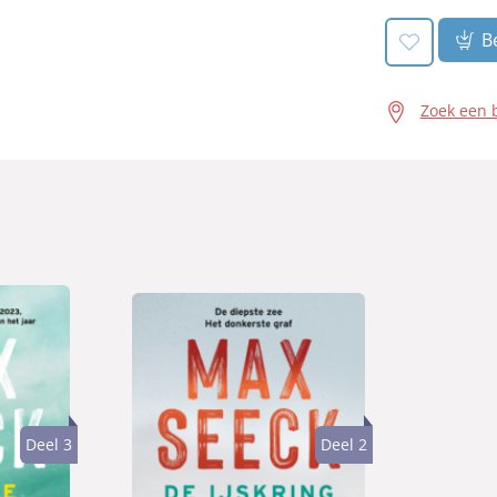
Be
Zoek een 
Deel 3
Deel 2