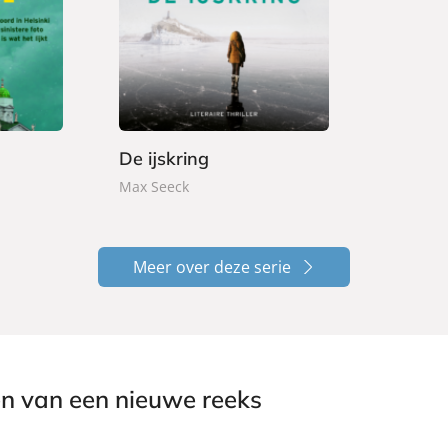
P
2
a
2
p
,
e
9
r
9
b
a
De ijskring
c
Max Seeck
k
Meer over deze serie
en van een nieuwe reeks