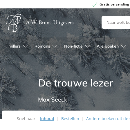
Gratis verzending
Zoeken
naar
boeken,
auteurs
Thrillers
Romans
Non-fictie
Alle boeken
en
uitgevers
De trouwe lezer
Max Seeck
Snel naar:
Inhoud
Bestellen
Andere boeken uit de s