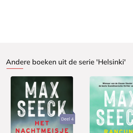
Aantal pagina's:
352
Uitgever:
AW Bruna
Verschijningsdatum:
09-03-2021
Andere boeken uit de serie 'Helsinki'
Deel 4