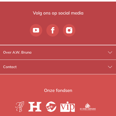
Volg ons op social media
Over A.W. Bruna
Wat wij doen
Contact
Wie is Wie?
Contactinformatie
A.W. Bruna Fictie
Route-informatie
Onze fondsen
Lev. boeken
Voor de pers
Heartbeat
Voor de boekhandels