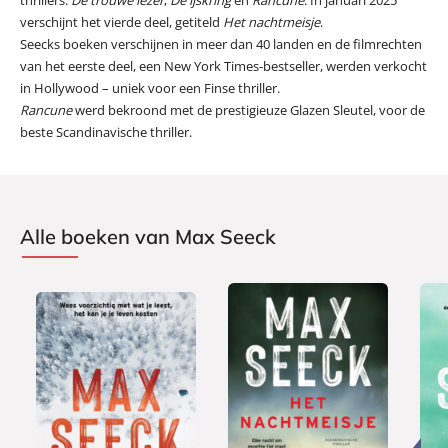
verschijnt het vierde deel, getiteld
Het nachtmeisje
.
Seecks boeken verschijnen in meer dan 40 landen en de filmrechten
van het eerste deel, een New York Times-bestseller, werden verkocht
in Hollywood – uniek voor een Finse thriller.
Rancune
werd bekroond met de prestigieuze Glazen Sleutel, voor de
beste Scandinavische thriller.
Alle boeken van Max Seeck
P
P
P
2
2
2
a
a
a