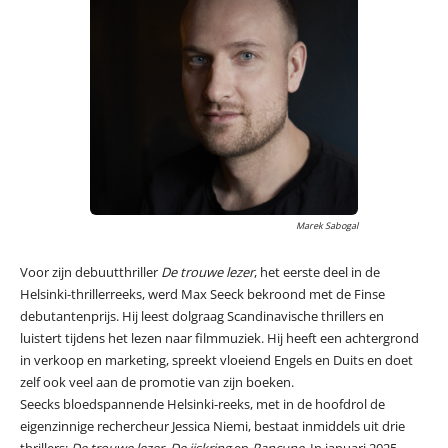
Marek Sabogal
Voor zijn debuutthriller
De trouwe lezer
, het eerste deel in de
Helsinki-thrillerreeks, werd Max Seeck bekroond met de Finse
debutantenprijs. Hij leest dolgraag Scandinavische thrillers en
luistert tijdens het lezen naar filmmuziek. Hij heeft een achtergrond
in verkoop en marketing, spreekt vloeiend Engels en Duits en doet
zelf ook veel aan de promotie van zijn boeken.
Seecks bloedspannende Helsinki-reeks, met in de hoofdrol de
eigenzinnige rechercheur Jessica Niemi, bestaat inmiddels uit drie
thrillers:
De trouwe lezer
,
De ijskring
en
Rancune
. In januari 2025