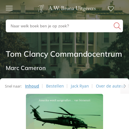
Gratis
verzending
Zoeken
Voor
naar
23:00
boeken,
besteld,
volgende
auteurs
werkdag
en
Tom Clancy Commandocentrum
Thrillers
in huis
uitgevers
Veilig
betalen
Marc Cameron
Gratis
retourneren
Inhoud
Bestellen
Jack Ryan
Over de auteur
Snel naar: