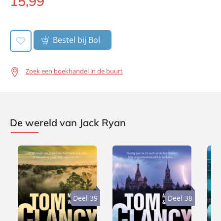
15
,
99
Paperback:
Bestel bij Bol
Zoek een boekhandel in de buurt
De wereld van Jack Ryan
Deel 39
Deel 38