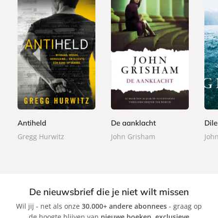
P
E
E
2
7
7
a
-
-
4
,
,
p
b
b
,
9
9
e
o
o
9
9
9
r
o
o
9
b
k
k
Antiheld
De aanklacht
Dil
a
Gregg Hurwitz
John Grisham
Joh
c
k
De nieuwsbrief die je niet wilt missen
Wil jij - net als onze
30.000+ andere abonnees
- graag op
de hoogte blijven van
nieuwe boeken
,
exclusieve