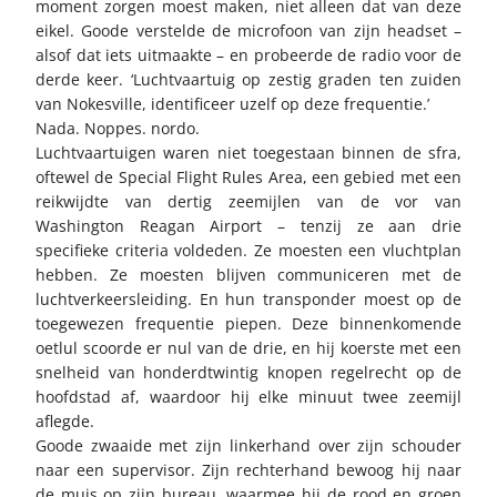
moment zorgen moest maken, niet alleen dat van deze
eikel. Goode verstelde de microfoon van zijn headset –
alsof dat iets uitmaakte – en probeerde de radio voor de
derde keer. ‘Luchtvaartuig op zestig graden ten zuiden
van Nokesville, identificeer uzelf op deze frequentie.’
Nada. Noppes. nordo.
Luchtvaartuigen waren niet toegestaan binnen de sfra,
oftewel de Special Flight Rules Area, een gebied met een
reikwijdte van dertig zeemijlen van de vor van
Washington Reagan Airport – tenzij ze aan drie
specifieke criteria voldeden. Ze moesten een vluchtplan
hebben. Ze moesten blijven communiceren met de
luchtverkeersleiding. En hun transponder moest op de
toegewezen frequentie piepen. Deze binnenkomende
oetlul scoorde er nul van de drie, en hij koerste met een
snelheid van honderdtwintig knopen regelrecht op de
hoofdstad af, waardoor hij elke minuut twee zeemijl
aflegde.
Goode zwaaide met zijn linkerhand over zijn schouder
naar een supervisor. Zijn rechterhand bewoog hij naar
de muis op zijn bureau, waarmee hij de rood en groen