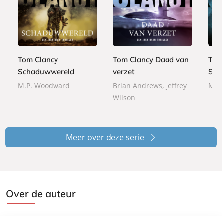
P
P
P
2
2
a
a
2
a
4
4
p
p
4
p
,
,
e
e
,
e
9
9
r
r
9
r
9
9
Tom Clancy
Tom Clancy Daad van
Tom
b
b
9
b
1
Schaduwwereld
verzet
Sta
a
a
a
7
c
c
M.P. Woodward
Brian Andrews, Jeffrey
Mar
c
,
k
k
Wilson
k
5
0
Meer over deze serie
Over de auteur