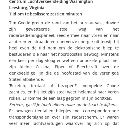
Centrum Luchtverkeersleiding Washington
Leesburg, Virginia
Tijd om te beslissen: zestien minuten
Tim Goode greep de rand van het bureau vast, duwde
zijn gewatteerde stoel weg van het
radarbedieningspaneel, reed ermee naar voren en naar
achteren en straalde een nerveuze energie uit terwijl hij
heel even de tijd nam om de elektronische bliep te
bestuderen die naar het noordoosten bewoog. Minstens
één keer per dag vloog er wel een onnozele piloot met
zijn kleine Cessna, Piper of Beechcraft over de
denkbeeldige lijn die de hoofdstad van de Verenigde
Staten afbakende.
‘Bezeten, brutaal of bezopen?’ mompelde Goode
zachtjes, en hij liet zijn stoel weer helemaal naar voren
rollen. Er rommelde een laag gegrom in zijn borstkas.
Serieus, gast? Je hoeft alleen maar op de kaart te kijken…
Er bewogen tientallen bliepjes met corresponderende
transpondersignalen over zijn radarscherm. Er waren
veel meer luchtvaartuigen waarover hij zich op dat