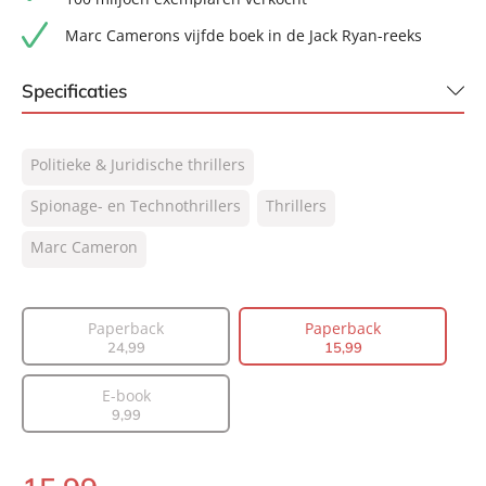
Marc Camerons vijfde boek in de Jack Ryan-reeks
Specificaties
ISBN:
9789400519930
Politieke & Juridische thrillers
NUR:
332
Type:
Spionage- en Technothrillers
Paperback
Thrillers
Auteur(s):
Marc Cameron
Marc Cameron
Vertaler:
Saskia Peterzon-Kotte
Prijs:
15
,
99
Paperback
Paperback
Aantal pagina's:
432
24
,
99
15
,
99
Uitgever:
A.W. Bruna Uitgevers
Verschijningsdatum:
10-06-2026
E-book
9
,
99