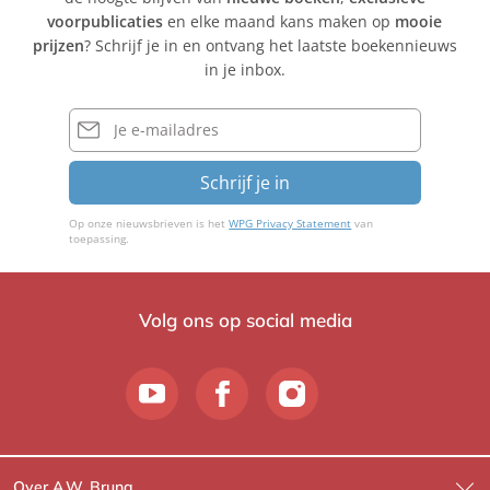
voorpublicaties
en elke maand kans maken op
mooie
prijzen
? Schrijf je in en ontvang het laatste boekennieuws
in je inbox.
E-
mailadres
Schrijf je in
Op onze nieuwsbrieven is het
WPG Privacy Statement
van
toepassing.
Volg ons op social media
Over A.W. Bruna