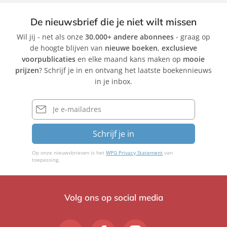
De nieuwsbrief die je niet wilt missen
Wil jij - net als onze
30.000+ andere abonnees
- graag op
de hoogte blijven van
nieuwe boeken
,
exclusieve
voorpublicaties
en elke maand kans maken op
mooie
prijzen
? Schrijf je in en ontvang het laatste boekennieuws
in je inbox.
E-
mailadres
Schrijf je in
Op onze nieuwsbrieven is het
WPG Privacy Statement
van
toepassing.
Volg ons op social media