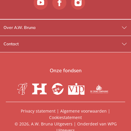
Over A.W. Bruna
Wat wij doen
Contact
Wie is Wie?
Contactinformatie
A.W. Bruna Fictie
Route-informatie
Onze fondsen
Lev. boeken
Voor de pers
Heartbeat
Voor de boekhandels
De Crime Compagnie
Special sales
Privacy statement
|
Algemene voorwaarden
|
Cookiestatement
Aanbiedingsbrochures
Manuscripten
© 2026, A.W. Bruna Uitgevers | Onderdeel van
WPG
Uitgevers