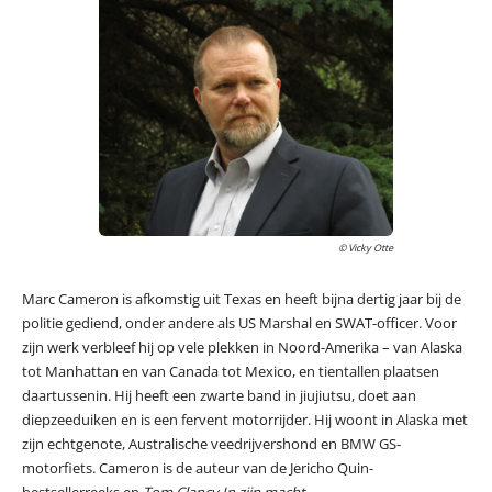
© Vicky Otte
Marc Cameron is afkomstig uit Texas en heeft bijna dertig jaar bij de
politie gediend, onder andere als US Marshal en SWAT-officer. Voor
zijn werk verbleef hij op vele plekken in Noord-Amerika – van Alaska
tot Manhattan en van Canada tot Mexico, en tientallen plaatsen
daartussenin. Hij heeft een zwarte band in jiujiutsu, doet aan
diepzeeduiken en is een fervent motorrijder. Hij woont in Alaska met
zijn echtgenote, Australische veedrijvershond en BMW GS-
motorfiets. Cameron is de auteur van de Jericho Quin-
bestsellerreeks en
Tom Clancy In zijn macht
.