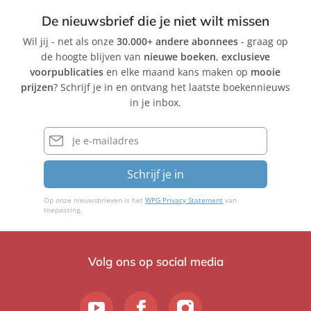
De nieuwsbrief die je niet wilt missen
Wil jij - net als onze
30.000+ andere abonnees
- graag op
de hoogte blijven van
nieuwe boeken
,
exclusieve
voorpublicaties
en elke maand kans maken op
mooie
prijzen
? Schrijf je in en ontvang het laatste boekennieuws
in je inbox.
E-
mailadres
Schrijf je in
Op onze nieuwsbrieven is het
WPG Privacy Statement
van
toepassing.
Volg ons op social media