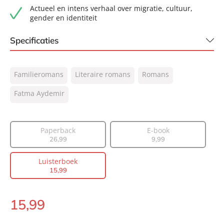
Actueel en intens verhaal over migratie, cultuur,
gender en identiteit
Specificaties
ISBN:
9789046176993
Familieromans
Literaire romans
Romans
NUR:
302
Type:
Fatma Aydemir
Luisterboek
Auteur(s):
Fatma Aydemir
Vertaler:
Marcel Misset
Paperback
E-book
Voorlezer:
Evrim Akyigit
26
,
99
9
,
99
Prijs:
15
,
99
Luisterboek
Duur:
10 uur en 36 minuten
15
,
99
Uitgever:
Signatuur
Verschijningsdatum:
26-01-2023
15
,
99
Luisterboek: