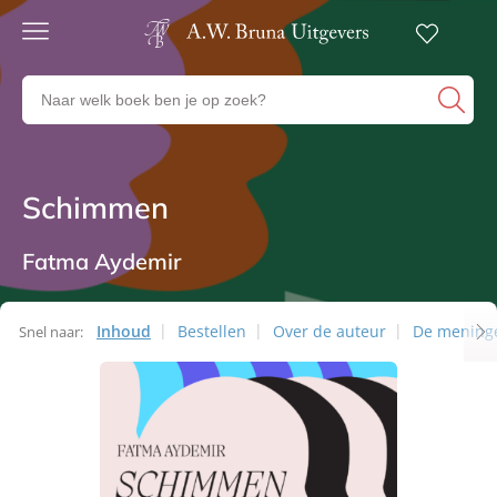
Gratis
verzending
Zoeken
Voor
naar
23:00
boeken,
besteld,
volgende
auteurs
werkdag
en
Schimmen
Romans
in huis
uitgevers
Veilig
betalen
Fatma Aydemir
Gratis
retourneren
Inhoud
Bestellen
Over de auteur
De mening
Snel naar: