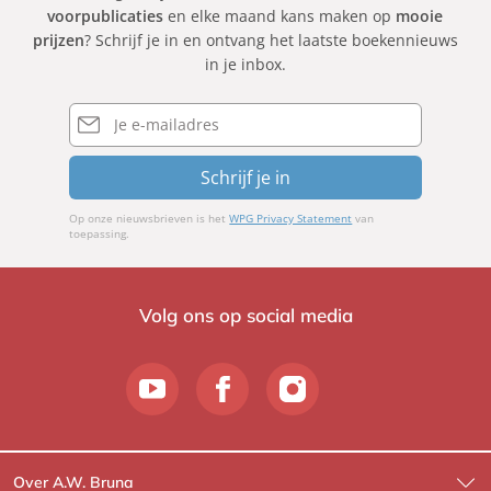
voorpublicaties
en elke maand kans maken op
mooie
prijzen
? Schrijf je in en ontvang het laatste boekennieuws
in je inbox.
E-
mailadres
Schrijf je in
Op onze nieuwsbrieven is het
WPG Privacy Statement
van
toepassing.
Volg ons op social media
Over A.W. Bruna