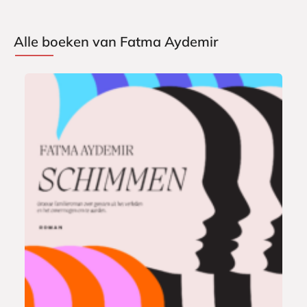
Alle boeken van Fatma Aydemir
P
2
a