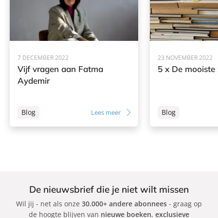
d
e
m
i
r
7 DECEMBER 2022
23 NOVEMBER 2022
Vijf vragen aan Fatma
5 x De mooiste
Aydemir
Blog
Blog
Lees meer
De nieuwsbrief die je niet wilt missen
Wil jij - net als onze
30.000+ andere abonnees
- graag op
de hoogte blijven van
nieuwe boeken
,
exclusieve