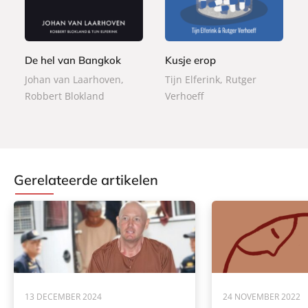
2
0
p
p
,
,
e
e
9
9
r
r
9
9
b
b
De hel van Bangkok
Kusje erop
a
a
Johan van Laarhoven,
Tijn Elferink, Rutger
c
c
Robbert Blokland
Verhoeff
k
k
Gerelateerde artikelen
13 DECEMBER 2024
24 NOVEMBER 2022