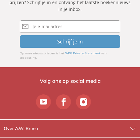
prijzen
? Schrijf je in en ontvang het laatste boekennieuws
in je inbox.
E-
mailadres
Schrijf je in
Op onze nieuwsbrieven is het
WPG Privacy Statement
van
toepassing.
Volg ons op social media
Over A.W. Bruna
Wat wij doen