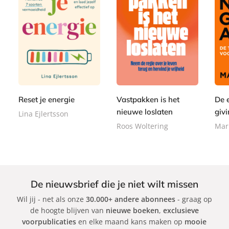
P
P
P
2
a
2
1
a
a
2
p
2
5
p
p
,
e
,
,
e
e
9
r
9
0
r
r
9
b
9
0
Reset je energie
Vastpakken is het
De 
b
b
a
a
a
nieuwe loslaten
givi
Lina Ejlertsson
c
c
c
Roos Woltering
Mar
k
k
k
De nieuwsbrief die je niet wilt missen
Wil jij - net als onze
30.000+ andere abonnees
- graag op
de hoogte blijven van
nieuwe boeken
,
exclusieve
voorpublicaties
en elke maand kans maken op
mooie