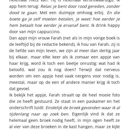
app hem terug:
Relax: je bent
door rood gereden, zonder
dood te gaan.
Met een duimpje omhoog erbij.
En die
boete ga je zelf moeten betalen, je weet:
hoe eerder je
hem betaalt hoe eerder je ervanaf bent.
Ik drink happy
door van mijn cappuccino.
Dan appt mijn vrouw Farah (net als in mijn vorige boek is
de leeftijd bij de redactie bekend), ik hou van Farah, zij is
de liefde van mijn leven, we zijn al meer dan dertig jaar
bij elkaar, maar elke keer als ik zomaar een appje van
haar krijg, word ik toch een beetje onrustig: wat had ik
beloofd, wat zou ik nog doen? Terwijl dat nerveus
worden om een appje heel vaak nergens voor nodig is,
meestal, maar op de een of andere manier krijg ik toch
dat gevoel.
Ik bekijk het appje, Farah straalt op de heel mooie foto
die ze heeft gestuurd. Ze staat in een paskamer en het
onderschrift luidt:
Eindelijk de broek gevonden waar ik al
tijdenlang naar op zoek ben.
Eigenlijk vind ik dat ze
helemaal geen broek nodig heeft, in mijn ogen heeft ze
al vier van deze broeken in de kast hangen, maar ze kijkt