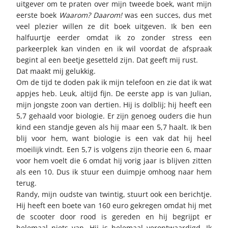
uitgever om te praten over mijn tweede boek, want mijn
eerste boek
Waarom? Daarom!
was een succes, dus met
veel plezier willen ze dit boek uitgeven. Ik ben een
halfuurtje eerder omdat ik zo zonder stress een
parkeerplek kan vinden en ik wil voordat de afspraak
begint al een beetje gesetteld zijn. Dat geeft mij rust.
Dat maakt mij gelukkig.
Om de tijd te doden pak ik mijn telefoon en zie dat ik wat
appjes heb. Leuk, altijd fijn. De eerste app is van Julian,
mijn jongste zoon van dertien. Hij is dolblij; hij heeft een
5,7 gehaald voor biologie. Er zijn genoeg ouders die hun
kind een standje geven als hij maar een 5,7 haalt. Ik ben
blij voor hem, want biologie is een vak dat hij heel
moeilijk vindt. Een 5,7 is volgens zijn theorie een 6, maar
voor hem voelt die 6 omdat hij vorig jaar is blijven zitten
als een 10. Dus ik stuur een duimpje omhoog naar hem
terug.
Randy, mijn oudste van twintig, stuurt ook een berichtje.
Hij heeft een boete van 160 euro gekregen omdat hij met
de scooter door rood is gereden en hij begrijpt er
helemaal niets van. Hij is helemaal verontwaardigd. Ik