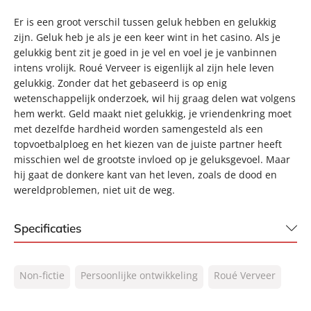
Er is een groot verschil tussen geluk hebben en gelukkig
zijn. Geluk heb je als je een keer wint in het casino. Als je
gelukkig bent zit je goed in je vel en voel je je vanbinnen
intens vrolijk. Roué Verveer is eigenlijk al zijn hele leven
gelukkig. Zonder dat het gebaseerd is op enig
wetenschappelijk onderzoek, wil hij graag delen wat volgens
hem werkt. Geld maakt niet gelukkig, je vriendenkring moet
met dezelfde hardheid worden samengesteld als een
topvoetbalploeg en het kiezen van de juiste partner heeft
misschien wel de grootste invloed op je geluksgevoel. Maar
hij gaat de donkere kant van het leven, zoals de dood en
wereldproblemen, niet uit de weg.
Specificaties
ISBN:
9789044978582
Non-fictie
Persoonlijke ontwikkeling
Roué Verveer
NUR:
770
Type:
E-book