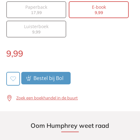
Auteur(s):
Roué Verveer
Paperback
E-book
17
,
99
9
,
99
Prijs:
9
,
99
Aantal pagina's:
196
Luisterboek
Uitgever:
Lev.
9
,
99
Verschijningsdatum:
29-10-2020
9
,
99
E-
book:
Bestel bij Bol
Zoek een boekhandel in de buurt
Oom Humphrey weet raad