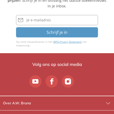
prijzen
? Schrijf je in en ontvang het laatste boekennieuws
in je inbox.
E-
mailadres
Schrijf je in
Op onze nieuwsbrieven is het
WPG Privacy Statement
van
toepassing.
Volg ons op social media
Over A.W. Bruna
Wat wij doen