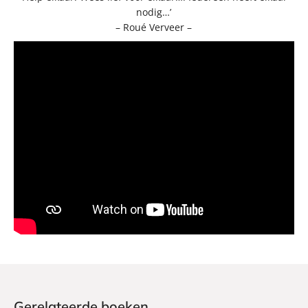
nodig…’
– Roué Verveer –
Gerelateerde boeken