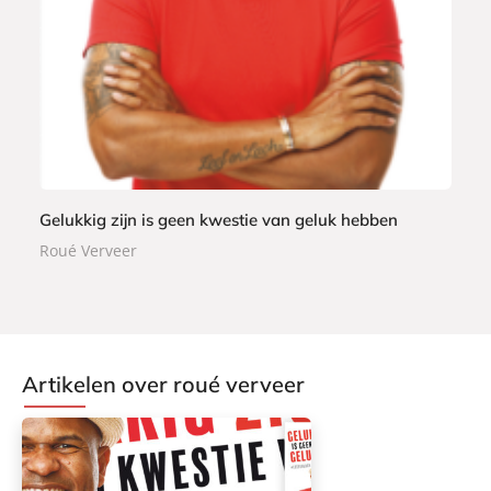
r
9
b
a
c
k
Gelukkig zijn is geen kwestie van geluk hebben
Roué Verveer
Artikelen over roué verveer