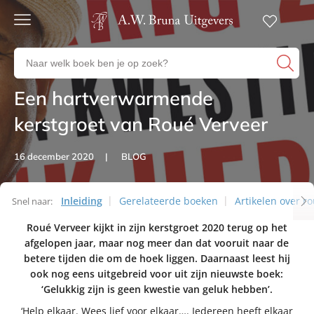
Gratis
verzending
Zoeken
Voor
naar
23:00
boeken,
besteld,
Een hartverwarmende
Artikelen
volgende
auteurs
werkdag
en
kerstgroet van Roué Verveer
in huis
uitgevers
Veilig
16 december 2020
BLOG
betalen
Gratis
retourneren
Inleiding
Gerelateerde boeken
Artikelen over r
Snel naar:
Artikelen
Roué Verveer kijkt in zijn kerstgroet 2020 terug op het
afgelopen jaar, maar nog meer dan dat vooruit naar de
betere tijden die om de hoek liggen. Daarnaast leest hij
ook nog eens uitgebreid voor uit zijn nieuwste boek:
‘Gelukkig zijn is geen kwestie van geluk hebben’.
‘Help elkaar. Wees lief voor elkaar…. Iedereen heeft elkaar