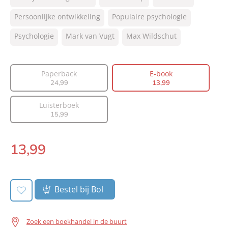
NUR:
801
Type:
Persoonlijke ontwikkeling
E-book
Populaire psychologie
Auteur(s):
Mark van Vugt, Max Wildschut
Psychologie
Mark van Vugt
Max Wildschut
Prijs:
13
,
99
Aantal pagina's:
432
Paperback
E-book
Uitgever:
Lev.
24
,
99
13
,
99
Verschijningsdatum:
30-05-2025
Luisterboek
15
,
99
13
,
99
E-
book:
Bestel bij Bol
Zoek een boekhandel in de buurt