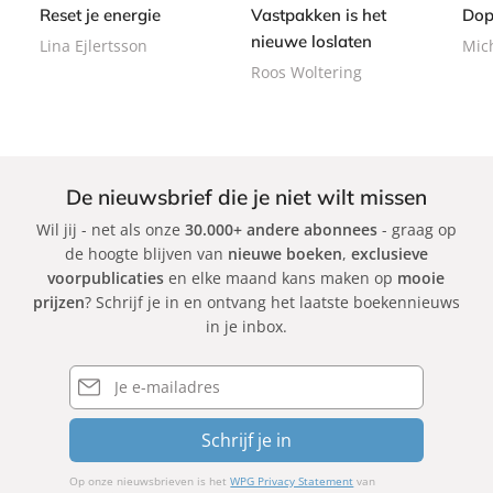
b
k
9
Reset je energie
Vastpakken is het
Dop
b
a
a
nieuwe loslaten
Lina Ejlertsson
Mic
c
c
Roos Woltering
k
k
De nieuwsbrief die je niet wilt missen
Wil jij - net als onze
30.000+ andere abonnees
- graag op
de hoogte blijven van
nieuwe boeken
,
exclusieve
voorpublicaties
en elke maand kans maken op
mooie
prijzen
? Schrijf je in en ontvang het laatste boekennieuws
in je inbox.
E-
mailadres
Schrijf je in
Op onze nieuwsbrieven is het
WPG Privacy Statement
van