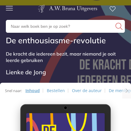
Gratis
verzending
Zoeken
Voor
naar
23:00
boeken,
besteld,
De enthousiasme-revolutie
Non-fictie
volgende
auteurs
werkdag
en
in huis
De kracht die iedereen bezit, maar niemand je ooit
uitgevers
leerde gebruiken
Veilig
betalen
Lienke de Jong
Gratis
retourneren
Inhoud
Bestellen
Over de auteur
De mening
Snel naar: