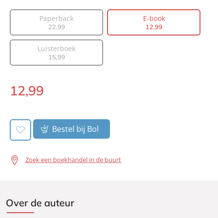
Aantal pagina's:
272
Paperback
E-book
Uitgever:
Lev.
22
,
99
12
,
99
Verschijningsdatum:
03-02-2026
Luisterboek
15
,
99
12
,
99
E-
book:
Bestel bij Bol
Zoek een boekhandel in de buurt
Over de auteur