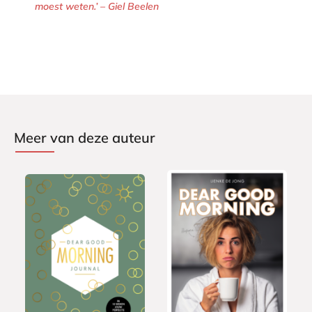
moest weten.’ – Giel Beelen
Meer van deze auteur
P
G
2
a
2
e
0
p
1