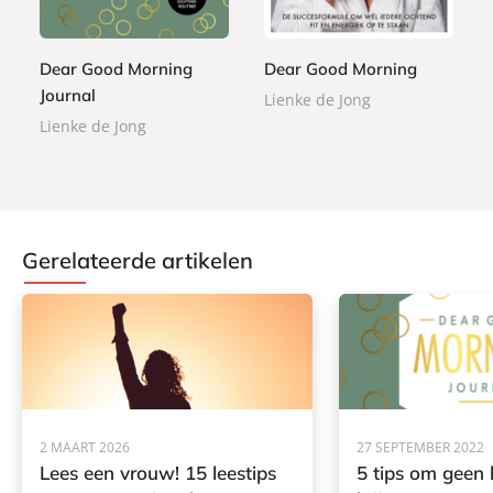
b
,
e
,
o
9
r
9
n
9
b
9
Dear Good Morning
Dear Good Morning
d
a
Journal
e
Lienke de Jong
c
n
Lienke de Jong
k
Gerelateerde artikelen
2 MAART 2026
27 SEPTEMBER 2022
Lees een vrouw! 15 leestips
5 tips om geen 