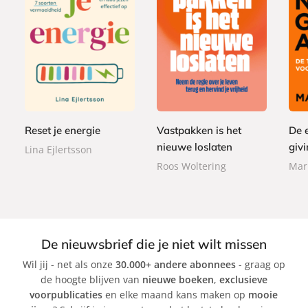
P
P
P
2
a
2
1
a
a
2
p
2
5
p
p
,
e
,
,
e
e
9
r
9
0
r
r
9
b
9
0
Reset je energie
Vastpakken is het
De 
b
b
a
a
a
nieuwe loslaten
givi
Lina Ejlertsson
c
c
c
Roos Woltering
Mar
k
k
k
De nieuwsbrief die je niet wilt missen
Wil jij - net als onze
30.000+ andere abonnees
- graag op
de hoogte blijven van
nieuwe boeken
,
exclusieve
voorpublicaties
en elke maand kans maken op
mooie