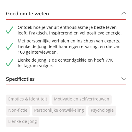
Goed om te weten
Ontdek hoe je vanuit enthousiasme je beste leven
leeft. Praktisch, inspirerend en vol positieve energie.
Met persoonlijke verhalen en inzichten van experts.
Lienke de Jong deelt haar eigen ervaring, én die van
100 geïnterviewden.
Lienke de Jong is dé ochtendgekkie en heeft 77K
Instagram-volgers.
Specificaties
ISBN:
9789044933628
Emoties & identiteit
Motivatie en zelfvertrouwen
NUR:
770
Type:
Non-fictie
Persoonlijke ontwikkeling
E-book
Psychologie
Auteur(s):
Lienke de Jong
Lienke de Jong
Prijs:
12
,
99