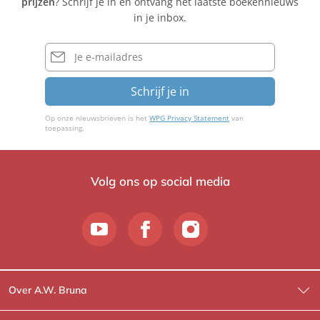
prijzen
? Schrijf je in en ontvang het laatste boekennieuws
in je inbox.
E-
mailadres
Schrijf je in
Op onze nieuwsbrieven is het
WPG Privacy Statement
van
toepassing.
Volg ons op social media
Over A.W. Bruna
Wat wij doen