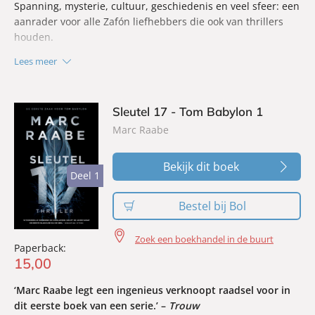
Spanning, mysterie, cultuur, geschiedenis en veel sfeer: een
aanrader voor alle Zafón liefhebbers die ook van thrillers
houden.
Lees meer
Sleutel 17 - Tom Babylon 1
Marc Raabe
Bekijk dit boek
Deel 1
Deel 1
Bestel bij Bol
Zoek een boekhandel in de buurt
Paperback:
15
,
00
‘Marc Raabe legt een ingenieus verknoopt raadsel voor in
dit eerste boek van een serie.’ –
Trouw