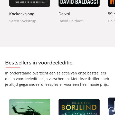
9
9
9
r
r
r
9
9
9
b
b
b
Koekoeksjong
De val
59 
1
1
1
a
a
a
7
7
7
Søren Sveistrup
David Baldacci
Hol
c
c
c
,
,
,
k
k
k
5
5
5
0
0
0
Bestsellers in voordeeleditie
In onderstaand overzicht een selectie van onze bestsellers
die in voordeeleditie zijn verschenen. Met deze thrillers heb
je altijd gegarandeerd leesplezier voor een heel mooie prijs.