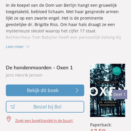
In de koepel van de Dom van Berlijn hangt een gruwelijk
toegetakeld, bebloed lichaam. Met haar gespreide armen
lijkt ze op een zwarte engel. Het is de prominente
geestelijke dr. Brigitte Riss. Om haar hals draagt ze een
mysterieuze sleutel waarop het cijfer 17 staat.
Rechercheur Tom Babylon heeft een persoonlijk belang bij
de zaak: jaren geleden verdween zijn zusje Viola met
Lees meer
precies deze sleutel.
Zijn ongebruikelijke aanpak van de zaak strijkt psychologe
Sita Johanns, die iets te veel vragen stelt, tegen de haren in.
De hondenmoorden - Oxen 1
Wie heeft er meer te verbergen: Tom of de moordenaar?
Jens Henrik Jensen
Een bloedspannende, filmisch geschreven pageturner met
voor de liefhebbers van Karin Slaughter en M.J. Arlidge.
Bekijk dit boek
Deel 1
Deel 1
Bestel bij Bol
Zoek een boekhandel in de buurt
Paperback: