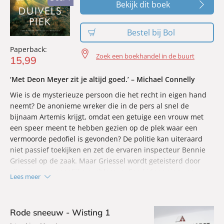
Bekijk dit boek
Bestel bij Bol
Paperback:
Zoek een boekhandel in de buurt
15
,
99
‘Met Deon Meyer zit je altijd goed.’ – Michael Connelly
Wie is de mysterieuze persoon die het recht in eigen hand
neemt? De anonieme wreker die in de pers al snel de
bijnaam Artemis krijgt, omdat een getuige een vrouw met
een speer meent te hebben gezien op de plek waar een
vermoorde pedofiel is gevonden? De politie kan uiteraard
niet passief toekijken en zet de ervaren inspecteur Bennie
Griessel op de zaak. Maar Griessel wordt geteisterd door
zijn eigen persoonlijke problemen. Een kidnapping van een
Lees meer
kind leidt tot de ontknoping en een schokkend einde…
Rode sneeuw - Wisting 1