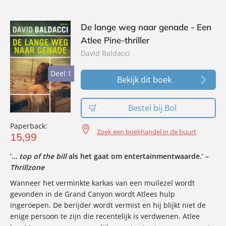
De lange weg naar genade - Een
Atlee Pine-thriller
David Baldacci
Deel 1
Deel 1
Bekijk dit boek
Bestel bij Bol
Paperback:
Zoek een boekhandel in de buurt
15
,
99
‘…
top of the bill
als het gaat om entertainmentwaarde.’ –
Thrillzone
Wanneer het verminkte karkas van een muilezel wordt
gevonden in de Grand Canyon wordt Atlees hulp
ingeroepen. De berijder wordt vermist en hij blijkt niet de
enige persoon te zijn die recentelijk is verdwenen. Atlee