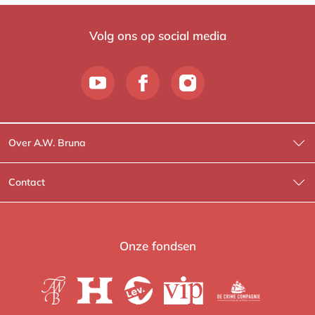
Volg ons op social media
Over A.W. Bruna
Wat wij doen
Contact
Wie is Wie?
Contactinformatie
A.W. Bruna Fictie
Route-informatie
Onze fondsen
Lev. boeken
Voor de pers
Heartbeat
Voor de boekhandels