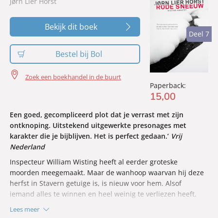
Jørn Lier Horst
Bekijk dit boek
Deel 7
Deel 7
Bestel bij Bol
Zoek een boekhandel in de buurt
Paperback:
15
,
00
Een goed, gecompliceerd plot dat je verrast met zijn
ontknoping. Uitstekend uitgewerkte presonages met
karakter die je bijblijven. Het is perfect gedaan.’
Vrij
Nederland
Inspecteur William Wisting heeft al eerder groteske
moorden meegemaakt. Maar de wanhoop waarvan hij deze
herfst in Stavern getuige is, is nieuw voor hem. Alsof
iemand alles te winnen en heel weinig te verliezen heeft.
Lees meer