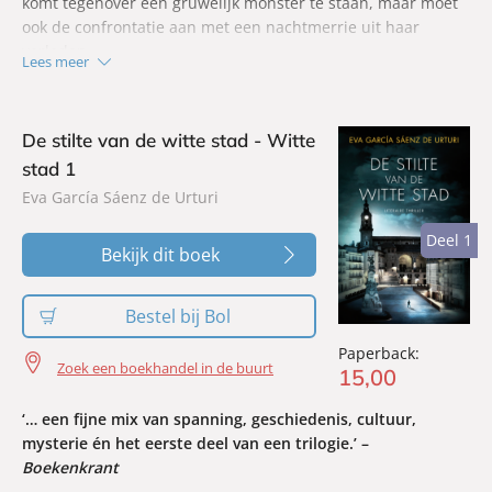
komt tegenover een gruwelijk monster te staan, maar moet
ook de confrontatie aan met een nachtmerrie uit haar
verleden.
Lees meer
De stilte van de witte stad - Witte
stad 1
Eva García Sáenz de Urturi
Deel 1
Deel 1
Bekijk dit boek
Bestel bij Bol
Paperback:
Zoek een boekhandel in de buurt
15
,
00
‘… een fijne mix van spanning, geschiedenis, cultuur,
mysterie én het eerste deel van een trilogie.’ –
Boekenkrant