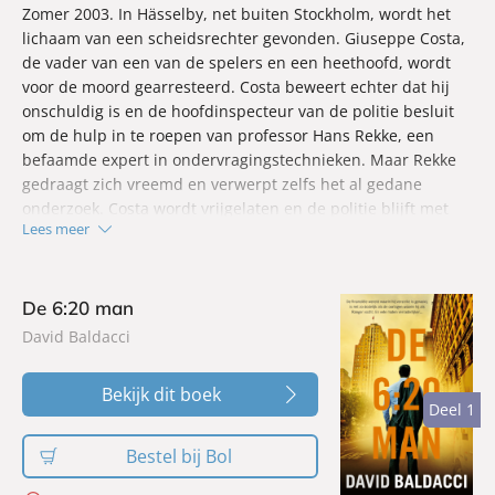
Zomer 2003. In Hässelby, net buiten Stockholm, wordt het
lichaam van een scheidsrechter gevonden. Giuseppe Costa,
de vader van een van de spelers en een heethoofd, wordt
voor de moord gearresteerd. Costa beweert echter dat hij
onschuldig is en de hoofdinspecteur van de politie besluit
om de hulp in te roepen van professor Hans Rekke, een
befaamde expert in ondervragingstechnieken. Maar Rekke
gedraagt zich vreemd en verwerpt zelfs het al gedane
onderzoek. Costa wordt vrijgelaten en de politie blijft met
Lees meer
lege handen achter. Alleen Micaela Vargas, een jonge
agente, weigert om het hierbij te laten. Onder dramatische
omstandigheden ontmoeten ze elkaar en ze besluiten, hoe
verschillend ze ook zijn, de zaak samen op te lossen. Wat
De 6:20 man
was de scheidsrechter voor man, een slachtoffer of een
David Baldacci
dader?
Bekijk dit boek
Deel 1
Deel 1
Bestel bij Bol