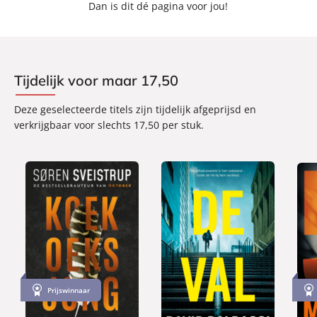
Dan is dit dé pagina voor jou!
Tijdelijk voor maar 17,50
Deze geselecteerde titels zijn tijdelijk afgeprijsd en
verkrijgbaar voor slechts 17,50 per stuk.
P
P
P
2
2
2
a
a
a
Prijswinnaar
6
4
2
p
p
p
,
,
,
e
e
e