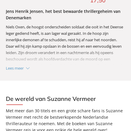
17
,
50
Jens Henrik Jensen, het best bewaarde thrillergeheim van
Denemarken
Niels Oxen, de hoogst onderscheiden soldaat die ooit in het Deense
leger gediend heeft, is aan lager wal geraakt. In de hoop zijn
innerlijke demonen af te schudden, reist hij af naar het noorden.
Daar wil hij zijn kamp opslaan in de bossen en een eenvoudig leven
leiden. Zijn droom verandert in een nachtmerrie als hij opeens
beschouwd wordt als hoofdverdachte van de moord op een
voormalig ambassadeur. De veiligheidsdienst is opvallend snel na de
Lees meer
moord ter plaatse, en voordat Oxen ook maar iets heeft kunnen
inbrengen is hij samen met de onorthodoxe agent Margrethe Franck
betrokken bij het onderzoek naar een serie mysterieuze moorden.
Het verbindende element: opgehangen honden.
‘De hondenmoorden is in spanning en snelheid een thriller die
De wereld van Suzanne Vermeer
boven het gemiddelde Scandinavische aanbod uitstijgt.’ –
Trouw
Met meer dan 30 titels en een grote schare fans is Suzanne
Vermeer met recht de bestverkopende Nederlandse
thrillerauteur te noemen. Met de boeken van Suzanne
Vermeer reis je voor een prikje de hele wereld over!