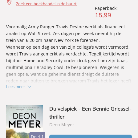
Zoek een boekhandel in de buurt
Paperback:
15
,
99
Voormalig Army Ranger Travis Devine werkt als financieel
analist op Wall Street. Zes dagen per week neemt hij de
trein van 6:20 om naar New York te forenzen.
Wanneer op een dag een van zijn collega’s wordt vermoord,
wordt Travis aangemerkt als verdachte. Tegelijkertijd wordt
hij door Homeland Security onder druk gezet om zijn baas,
multimiljonair Bradley Cowl, te bespioneren. Weigeren is
geen optie, want de geheime dienst dreigt de duistere
reden naar buiten te brengen waarom Travis het leger heeft
Lees meer
moeten verlaten. Langzaam maar zeker komt Travis erachter
dat de financiële wereld waarin hij verstrikt is geraakt, net
zo dodelijk is als de oorlogen waarin hij als Ranger vocht. En
veel verraderlijker…
Duivelspiek - Een Bennie Griessel-
thriller
Deon Meyer
Deel 1
Deel 1