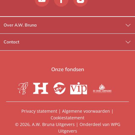
Over A.W. Bruna
Wat wij doen
Contact
Wie is Wie?
Contactinformatie
A.W. Bruna Fictie
Route-informatie
Onze fondsen
Lev. boeken
Voor de pers
Heartbeat
Voor de boekhandels
De Crime Compagnie
Special sales
Privacy statement
|
Algemene voorwaarden
|
Cookiestatement
Aanbiedingsbrochures
Manuscripten
© 2026, A.W. Bruna Uitgevers | Onderdeel van
WPG
Uitgevers
Vacatures