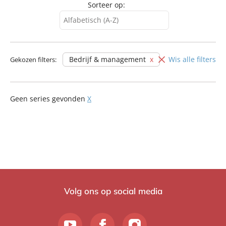
Sorteer op:
Alfabetisch (A-Z)
Alfabetisch (A-Z)
Alfabetisch (Z-A)
Bedrijf & management
Wis alle filters
Gekozen filters:
Verschijningsdatum
Geen series gevonden
X
Volg ons op social media