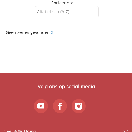
Sorteer op:
Alfabetisch (A-Z)
Alfabetisch (A-Z)
Geen series gevonden
X
Alfabetisch (Z-A)
Verschijningsdatum
Volg ons op social media
Over A.W. Bruna