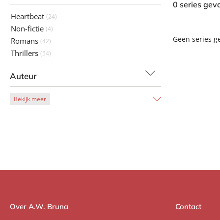
0 series gev
Heartbeat
(24)
Non-fictie
(4)
Geen series 
Romans
(42)
Thrillers
(54)
Auteur
Bekijk meer
Over A.W. Bruna
Contact