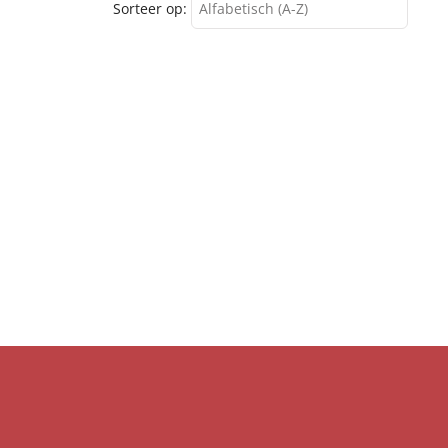
Sorteer op:
Alfabetisch (A-Z)
Alfabetisch (A-Z)
Alfabetisch (Z-A)
Verschijningsdatum