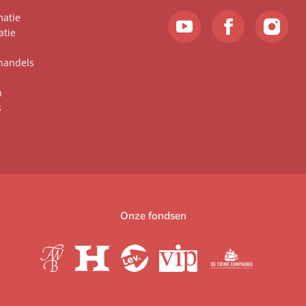
matie
atie
handels
n
s
Onze fondsen