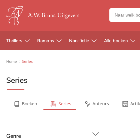
Zoeken
naar
boeken,
auteurs
Thrillers
Romans
Non-fictie
Alle boeken
en
uitgevers
Home
Series
Series
Boeken
Series
Auteurs
Arti
Genre