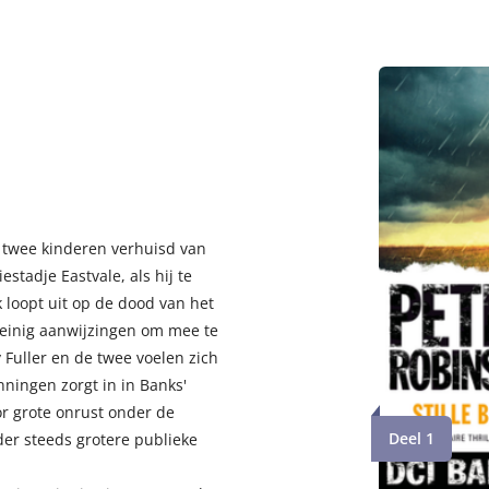
n twee kinderen verhuisd van
stadje Eastvale, als hij te
 loopt uit op de dood van het
weinig aanwijzingen om mee te
 Fuller en de twee voelen zich
nningen zorgt in in Banks'
r grote onrust onder de
Deel 1
der steeds grotere publieke