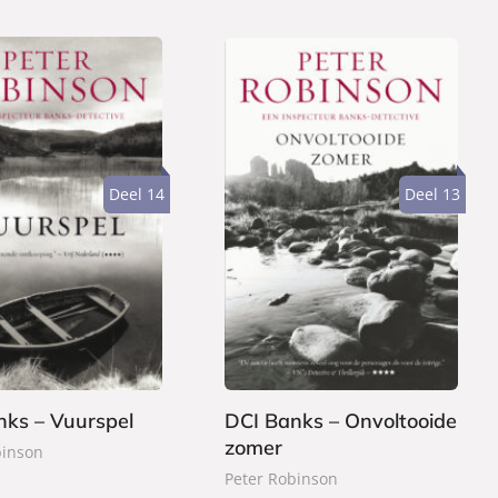
Deel 14
Deel 13
P
2
a
2
p
,
e
9
r
9
b
nks – Vuurspel
DCI Banks – Onvoltooide
a
zomer
c
binson
k
Peter Robinson