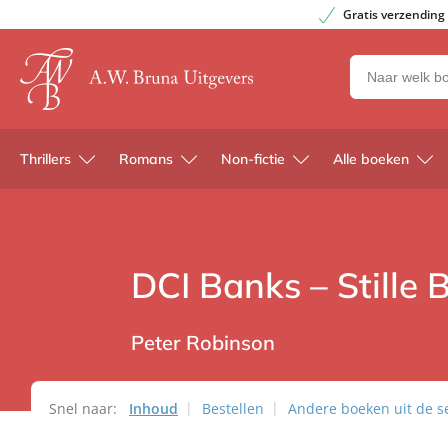
Gratis verzending
Zoeken
naar
boeken,
auteurs
Thrillers
Romans
Non-fictie
Alle boeken
en
uitgevers
DCI Banks – Stille B
Peter Robinson
Snel naar:
Inhoud
Bestellen
Andere boeken uit de se