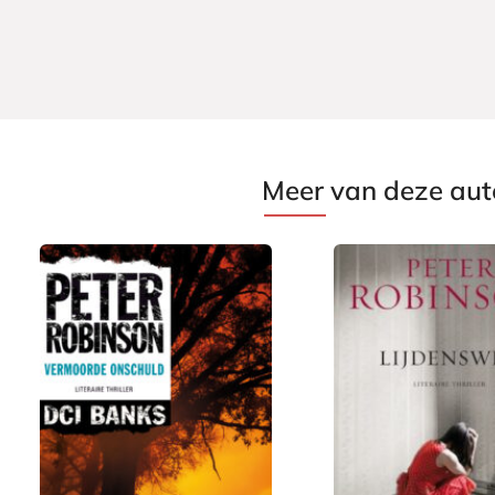
Meer van deze aut
E
7
E
2
-
-