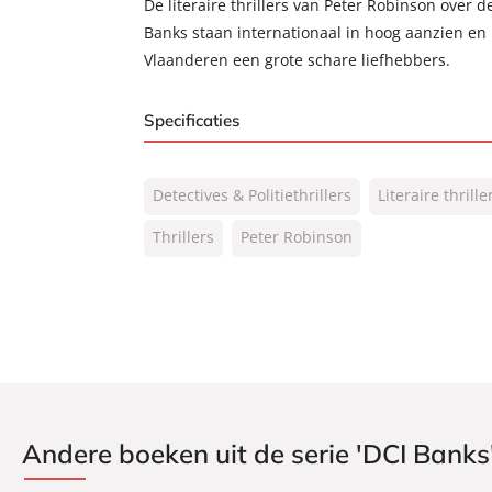
De literaire thrillers van Peter Robinson over 
Banks staan internationaal in hoog aanzien e
Vlaanderen een grote schare liefhebbers.
Specificaties
ISBN:
9789046177068
Detectives & Politiethrillers
Literaire thrille
NUR:
305
Type:
Thrillers
Peter Robinson
Luisterboek
Auteur(s):
Peter Robinson
Vertaler:
Valérie Janssen
Voorlezer:
Huub Dikstaal
Prijs:
9
,
99
Duur:
10 uur en 7 minuten
Uitgever:
Bruna Uitgevers B.V., 
Andere boeken uit de serie 'DCI Banks
Verschijningsdatum:
05-05-2022