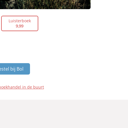
Luisterboek
9
,
99
stel bij Bol
boekhandel in de buurt