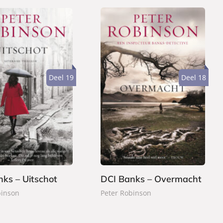
Deel 19
Deel 18
P
2
a
2
p
,
e
9
r
9
b
a
ks – Uitschot
DCI Banks – Overmacht
c
binson
Peter Robinson
k