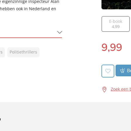
de eigenzinnige inspecteur Alan
n hebben ook in Nederland en
E-book
4
,
99
9
,
99
Luisterboek:
rs
Politiethrillers
Be
Zoek een 
A.W.
'