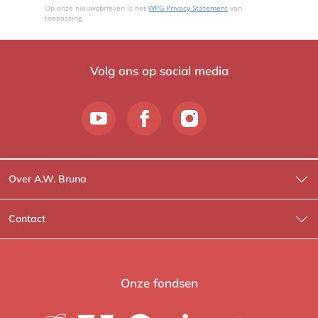
Op onze nieuwsbrieven is het
WPG Privacy Statement
van
toepassing.
Volg ons op social media
Over A.W. Bruna
Wat wij doen
Contact
Wie is Wie?
Contactinformatie
A.W. Bruna Fictie
Route-informatie
Onze fondsen
Lev. boeken
Voor de pers