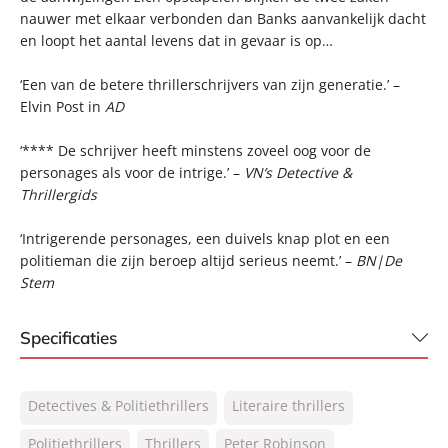
nauwer met elkaar verbonden dan Banks aanvankelijk dacht
en loopt het aantal levens dat in gevaar is op…
‘Een van de betere thrillerschrijvers van zijn generatie.’ –
Elvin Post in
AD
‘**** De schrijver heeft minstens zoveel oog voor de
personages als voor de intrige.’ –
VN’s Detective &
Thrillergids
‘Intrigerende personages, een duivels knap plot en een
politieman die zijn beroep altijd serieus neemt.’ –
BN|De
Stem
Specificaties
ISBN:
9789044969382
Detectives & Politiethrillers
Literaire thrillers
NUR:
305
Type:
Politiethrillers
Thrillers
E-book
Peter Robinson