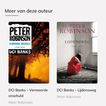
Meer van deze auteur
E
E
7
-
2
-
,
b
,
b
9
o
9
o
9
o
9
o
k
k
DCI Banks – Vermoorde
DCI Banks – Lijdensweg
onschuld
Peter Robinson
Peter Robinson