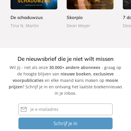
e
e
e
9
9
9
r
r
r
9
9
9
b
b
b
De schaduwzus
Skorpio
7 d
a
a
a
Tina N. Martin
Deon Meyer
Deo
c
c
c
k
k
k
De nieuwsbrief die je niet wilt missen
Wil jij - net als onze
30.000+ andere abonnees
- graag op
de hoogte blijven van
nieuwe boeken
,
exclusieve
voorpublicaties
en elke maand kans maken op
mooie
prijzen
? Schrijf je in en ontvang het laatste boekennieuws
in je inbox.
E-
mailadres
Schrijf je in