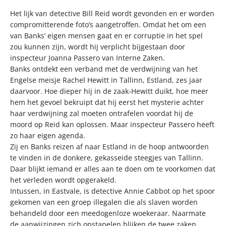
Het lijk van detective Bill Reid wordt gevonden en er worden
compromitterende foto’s aangetroffen. Omdat het om een
van Banks’ eigen mensen gaat en er corruptie in het spel
zou kunnen zijn, wordt hij verplicht bijgestaan door
inspecteur Joanna Passero van Interne Zaken.
Banks ontdekt een verband met de verdwijning van het
Engelse meisje Rachel Hewitt in Tallinn, Estland, zes jaar
daarvoor. Hoe dieper hij in de zaak-Hewitt duikt, hoe meer
hem het gevoel bekruipt dat hij eerst het mysterie achter
haar verdwijning zal moeten ontrafelen voordat hij de
moord op Reid kan oplossen. Maar inspecteur Passero heeft
zo haar eigen agenda.
Zij en Banks reizen af naar Estland in de hoop antwoorden
te vinden in de donkere, gekasseide steegjes van Tallinn.
Daar blijkt iemand er alles aan te doen om te voorkomen dat
het verleden wordt opgerakeld.
Intussen, in Eastvale, is detective Annie Cabbot op het spoor
gekomen van een groep illegalen die als slaven worden
behandeld door een meedogenloze woekeraar. Naarmate
de aanwijzingen zich opstapelen blijken de twee zaken