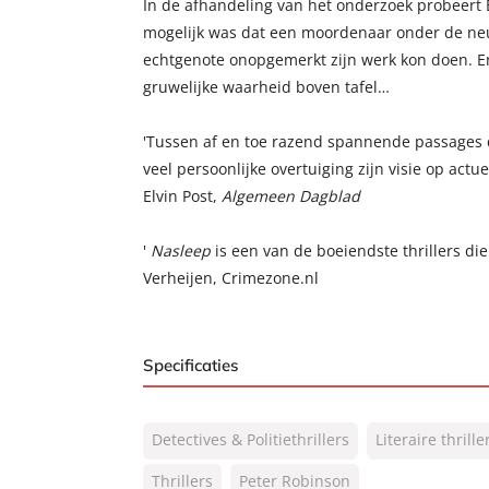
In de afhandeling van het onderzoek probeert 
mogelijk was dat een moordenaar onder de neu
echtgenote onopgemerkt zijn werk kon doen. 
gruwelijke waarheid boven tafel…
'Tussen af en toe razend spannende passages 
veel persoonlijke overtuiging zijn visie op actue
Elvin Post,
Algemeen Dagblad
'
Nasleep
is een van de boeiendste thrillers die
Verheijen, Crimezone.nl
Specificaties
ISBN:
9789022986394
Detectives & Politiethrillers
Literaire thrille
NUR:
305
Type:
Thrillers
Peter Robinson
Paperback