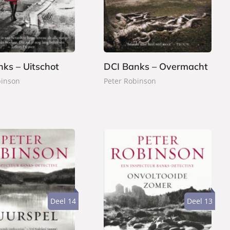
2
p
,
e
9
r
9
b
a
ks – Uitschot
DCI Banks – Overmacht
c
binson
Peter Robinson
k
Deel 14
Deel 13