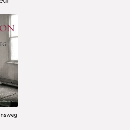
eur
densweg