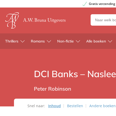
Gratis verzending
Zoeken
naar
boeken,
auteurs
Thrillers
Romans
Non-fictie
Alle boeken
en
uitgevers
DCI Banks – Nasle
Peter Robinson
Snel naar:
Inhoud
Bestellen
Andere boeken u