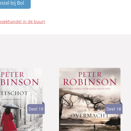
stel bij Bol
boekhandel in de buurt
Deel 19
Deel 18
P
2
a