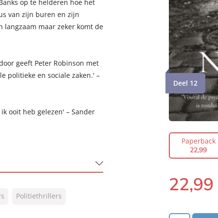
Banks op te helderen hoe het
s van zijn buren en zijn
En langzaam maar zeker komt de
door geeft Peter Robinson met
le politieke en sociale zaken.' –
Deel 12
 ik ooit heb gelezen' – Sander
Paperback
22
,
99
22
,
99
Paperback:
rs
Politiethrillers