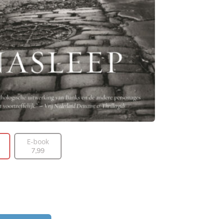
E-book
7
,
99