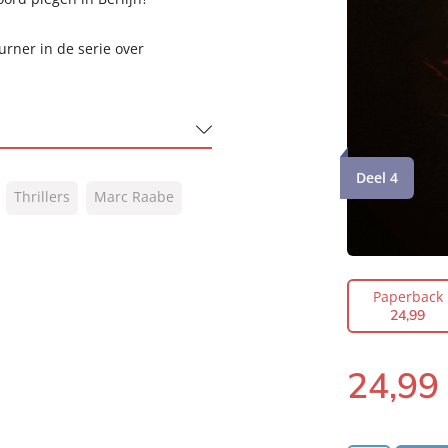
rner in de serie over
Deel 4
Thrillers
Marc Raabe
Paperback
24
,
99
24
,
99
Paperback: