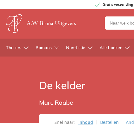
Gratis verzending
Zoeken
naar
boeken,
auteurs
Thrillers
Romans
Non-fictie
Alle boeken
en
uitgevers
De kelder
Marc Raabe
Snel naar:
Inhoud
Bestellen
And