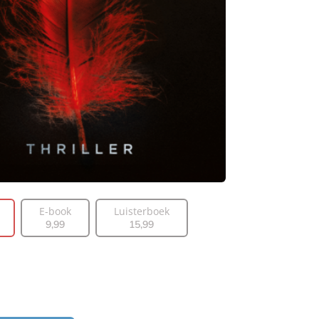
E-book
Luisterboek
9
,
99
15
,
99