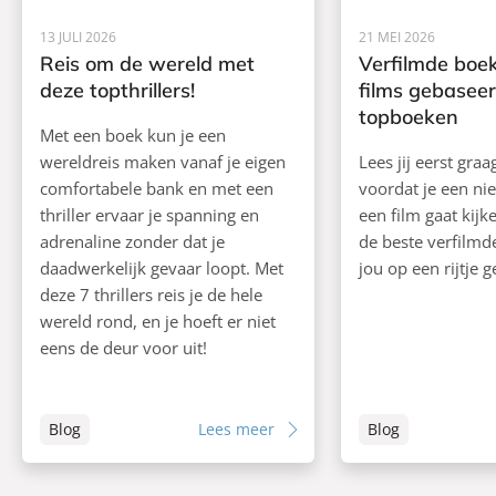
13 JULI 2026
21 MEI 2026
Reis om de wereld met
Verfilmde boek
deze topthrillers!
films gebasee
topboeken
Met een boek kun je een
wereldreis maken vanaf je eigen
Lees jij eerst gra
comfortabele bank en met een
voordat je een ni
thriller ervaar je spanning en
een film gaat kij
adrenaline zonder dat je
de beste verfilm
daadwerkelijk gevaar loopt. Met
jou op een rijtje g
deze 7 thrillers reis je de hele
wereld rond, en je hoeft er niet
eens de deur voor uit!
Blog
Lees meer
Blog