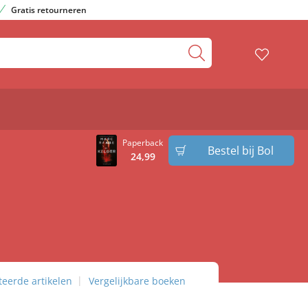
Gratis retourneren
Paperback
Bestel bij Bol
24
,
99
teerde artikelen
Vergelijkbare boeken