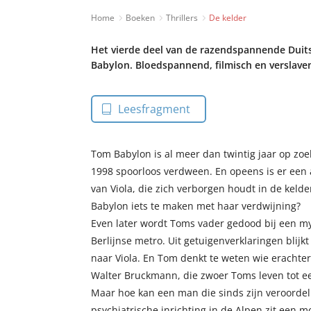
Home
Boeken
Thrillers
De kelder
Het vierde deel van de razendspannende Duits
Babylon. Bloedspannend, filmisch en verslave
Leesfragment
Tom Babylon is al meer dan twintig jaar op zoek 
1998 spoorloos verdween. En opeens is er een 
van Viola, die zich verborgen houdt in de kelde
Babylon iets te maken met haar verdwijning?
Even later wordt Toms vader gedood bij een my
Berlijnse metro. Uit getuigenverklaringen blijkt
naar Viola. En Tom denkt te weten wie erachter 
Walter Bruckmann, die zwoer Toms leven tot e
Maar hoe kan een man die sinds zijn veroordel
psychiatrische inrichting in de Alpen zit een m