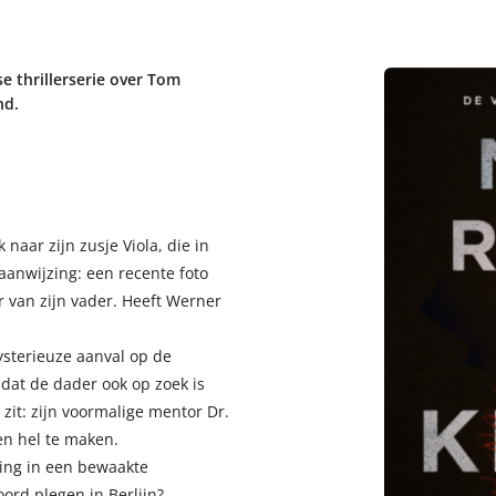
e thrillerserie over Tom
nd.
naar zijn zusje Viola, die in
aanwijzing: een recente foto
r van zijn vader. Heeft Werner
sterieuze aanval op de
 dat de dader ook op zoek is
zit: zijn voormalige mentor Dr.
en hel te maken.
ing in een bewaakte
oord plegen in Berlijn?