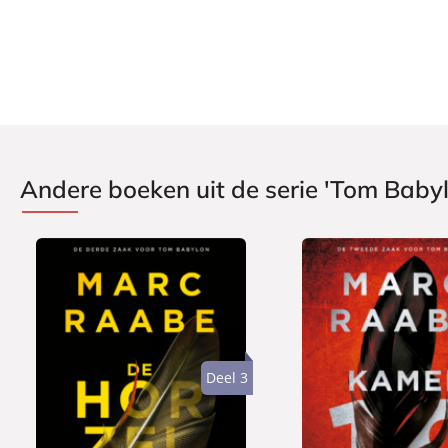
Andere boeken uit de serie 'Tom Baby
Deel 3
P
P
2
2