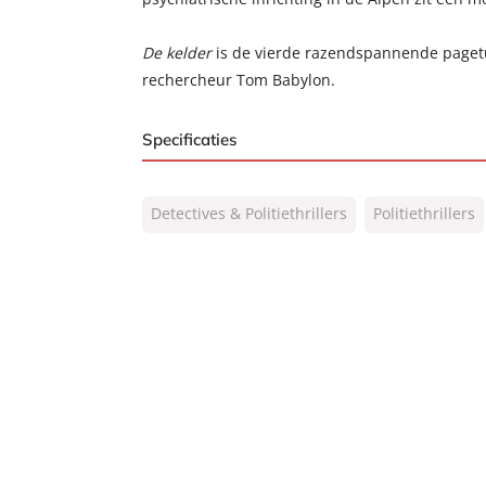
De kelder
is de vierde razendspannende pagetu
rechercheur Tom Babylon.
Specificaties
ISBN:
9789400515680
Detectives & Politiethrillers
Politiethrillers
NUR:
332
Type:
Paperback
Auteur(s):
Marc Raabe
Vertaler:
Marcel Misset
Prijs:
24
,
99
Aantal pagina's:
512
Uitgever:
AW Bruna
Verschijningsdatum:
14-02-2023