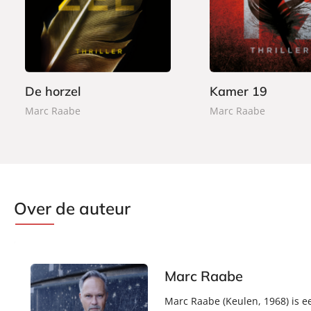
a
a
2
2
p
p
,
,
e
e
9
9
r
r
9
9
b
b
a
a
De horzel
Kamer 19
c
c
Marc Raabe
Marc Raabe
k
k
Over de auteur
Marc Raabe
Marc Raabe (Keulen, 1968) is ee