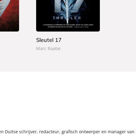
a
5
p
,
e
0
r
0
b
a
Sleutel 17
c
Marc Raabe
k
n Duitse schrijver, redacteur, grafisch ontwerper en manager van zi